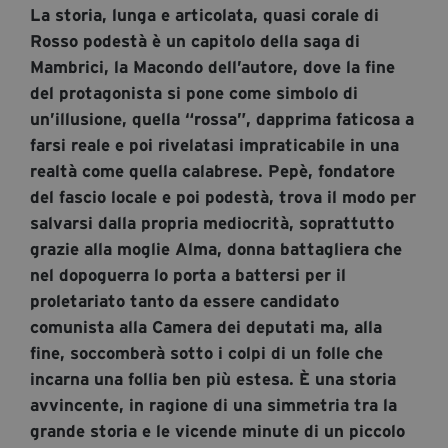
La storia, lunga e articolata, quasi corale di
segreteria@tramefestival.it
Rosso podestà è un capitolo della saga di
info@tramefestival.it
Mambrici, la Macondo dell’autore, dove la fine
+39 346 954 4078
del protagonista si pone come simbolo di
un’illusione, quella “rossa”, dapprima faticosa a
farsi reale e poi rivelatasi impraticabile in una
realtà come quella calabrese. Pepè, fondatore
del fascio locale e poi podestà, trova il modo per
salvarsi dalla propria mediocrità, soprattutto
grazie alla moglie Alma, donna battagliera che
nel dopoguerra lo porta a battersi per il
proletariato tanto da essere candidato
comunista alla Camera dei deputati ma, alla
fine, soccomberà sotto i colpi di un folle che
incarna una follia ben più estesa. È una storia
avvincente, in ragione di una simmetria tra la
grande storia e le vicende minute di un piccolo