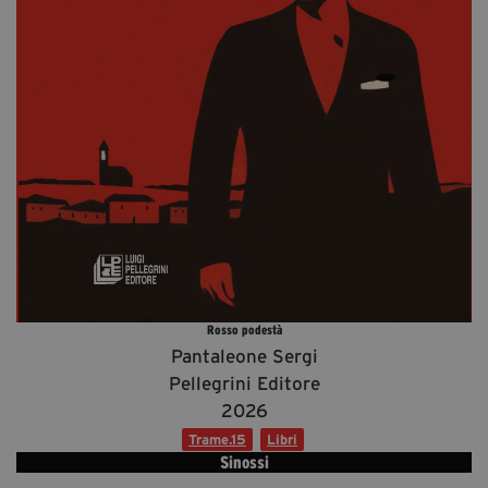
Diventa Partner
Dona
Fondazione Trame
Chi Siamo
Civico Trame
#Trameascuola
Visioni Civiche
Mostra 3D - Visioni Civiche
Rosso podestà
Il Diritto di Essere
Pantaleone Sergi
Archivio Storico
Pellegrini Editore
2026
Trame.15
Libri
Contatti
Sinossi