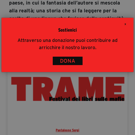
paese, in cui la fantasia dell’autore si mescola
alla realtà; una storia che si fa leggere per la
scelta di una lingua che fruisce della contiguità,
X
mai invadente, con alcuni elementi dialettali
Sostienici
che ne precisano la rispondenza.
Attraverso una donazione puoi contribuire ad
Autori
arricchire il nostro lavoro.
DONA
Pantaleone Sergi