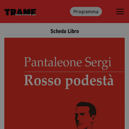
Programma
Trame.15
Programma
Scheda Libro
Ospiti
Libri
Media & Press
News & Kit
Accrediti Stampa
Cartella Stampa
Rassegna Stampa
Partecipa