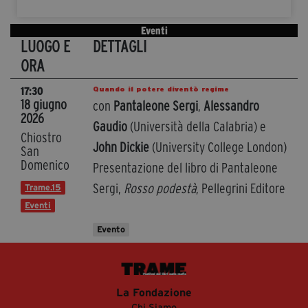
Eventi
LUOGO E
DETTAGLI
ORA
Quando il potere diventò regime
17:30
18 giugno
con
Pantaleone Sergi
,
Alessandro
2026
Gaudio
(Università della Calabria) e
Chiostro
John Dickie
(University College London)
San
Domenico
Presentazione del libro di Pantaleone
Sergi,
Rosso podestà
, Pellegrini Editore
Trame.15
Eventi
Evento
La Fondazione
Chi Siamo