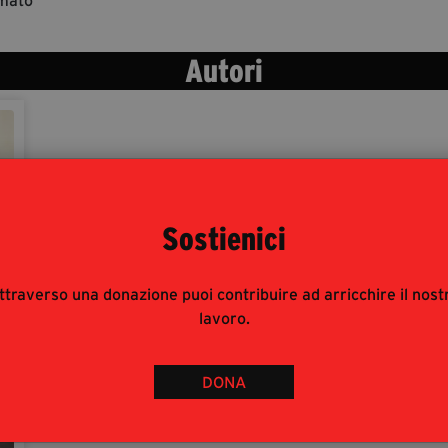
Amato
Autori
Sostienici
ttraverso una donazione puoi contribuire ad arricchire il nost
lavoro.
DONA