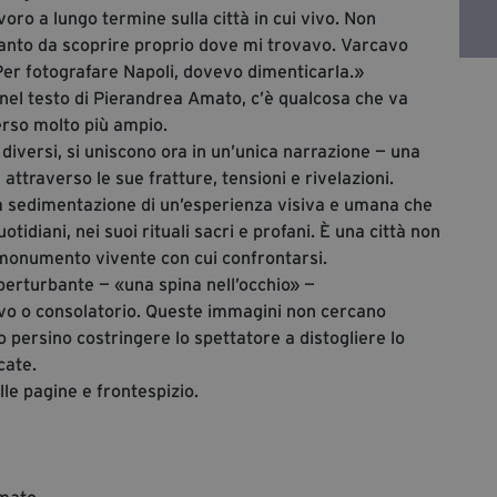
oro a lungo termine sulla città in cui vivo. Non
ì tanto da scoprire proprio dove mi trovavo. Varcavo
 Per fotografare Napoli, dovevo dimenticarla.»
nel testo di Pierandrea Amato, c’è qualcosa che va
verso molto più ampio.
 diversi, si uniscono ora in un’unica narrazione — una
ttraverso le sue fratture, tensioni e rivelazioni.
la sedimentazione di un’esperienza visiva e umana che
otidiani, nei suoi rituali sacri e profani. È una città non
monumento vivente con cui confrontarsi.
 perturbante — «una spina nell’occhio» —
ivo o consolatorio. Queste immagini non cercano
 persino costringere lo spettatore a distogliere lo
cate.
lle pagine e frontespizio.