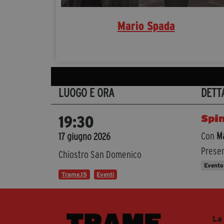
Mario Spada
LUOGO E ORA
DETT
Spin
19:30
Con
M
17 giugno 2026
Presen
Chiostro San Domenico
Evento
Trame.15
Eventi
La