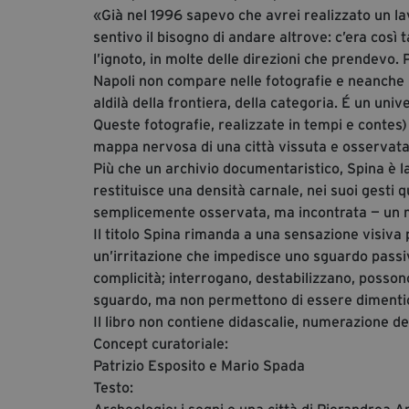
«Già nel 1996 sapevo che avrei realizzato un lav
sentivo il bisogno di andare altrove: c’era cos
l’ignoto, in molte delle direzioni che prendevo.
Napoli non compare nelle fotografie e neanche 
aldilà della frontiera, della categoria. É un uni
Queste fotografie, realizzate in tempi e contes)
mappa nervosa di una città vissuta e osservata a
Più che un archivio documentaristico, Spina è 
restituisce una densità carnale, nei suoi gesti qu
semplicemente osservata, ma incontrata — un 
Il titolo Spina rimanda a una sensazione visiva
un’irritazione che impedisce uno sguardo pass
complicità; interrogano, destabilizzano, possono
sguardo, ma non permettono di essere dimenti
Il libro non contiene didascalie, numerazione de
Concept curatoriale:
Patrizio Esposito e Mario Spada
Testo: