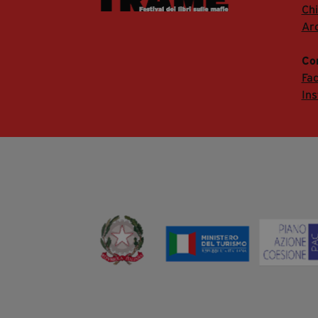
Ch
Arc
Co
Fa
In