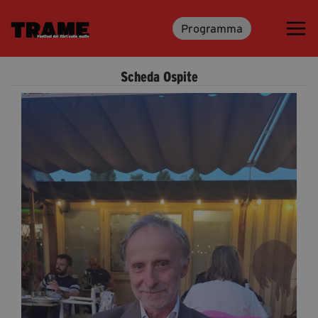
Programma
Trame.15
Programma
Scheda Ospite
Ospiti
Libri
Media & Press
News & Kit
Accrediti Stampa
Cartella Stampa
Rassegna Stampa
Partecipa