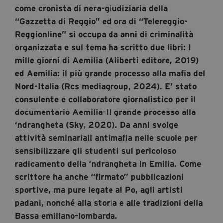
segreteria@tramefestival.it
come cronista di nera-giudiziaria della
“Gazzetta di Reggio” ed ora di “Telereggio-
info@tramefestival.it
Reggionline” si occupa da anni di criminalità
+39 346 954 4078
organizzata e sul tema ha scritto due libri: I
mille giorni di Aemilia (Aliberti editore, 2019)
ed Aemilia: il più grande processo alla mafia del
Nord-Italia (Rcs mediagroup, 2024). E’ stato
consulente e collaboratore giornalistico per il
documentario Aemilia-Il grande processo alla
‘ndrangheta (Sky, 2020). Da anni svolge
attività seminariali antimafia nelle scuole per
sensibilizzare gli studenti sul pericoloso
radicamento della ‘ndrangheta in Emilia. Come
scrittore ha anche “firmato” pubblicazioni
sportive, ma pure legate al Po, agli artisti
padani, nonché alla storia e alle tradizioni della
Bassa emiliano-lombarda.