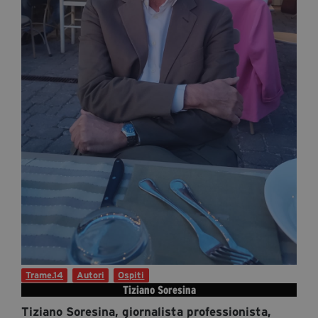
Diventa Partner
Dona
Fondazione Trame
Chi Siamo
Civico Trame
#Trameascuola
Visioni Civiche
Mostra 3D - Visioni Civiche
Il Diritto di Essere
Archivio Storico
Trame.14
Autori
Ospiti
Tiziano Soresina
Contatti
Tiziano Soresina, giornalista professionista,