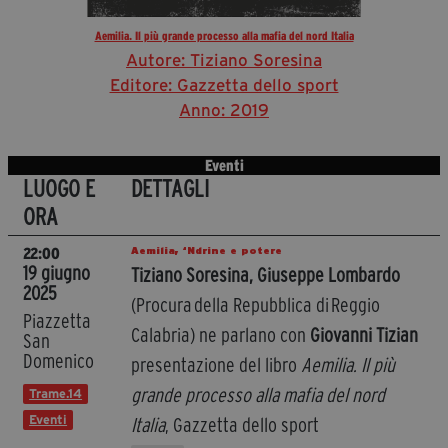
Aemilia. Il più grande processo alla mafia del nord Italia
Autore: Tiziano Soresina
Editore: Gazzetta dello sport
Anno: 2019
Eventi
LUOGO E
DETTAGLI
ORA
Aemilia, ‘Ndrine e potere
22:00
19 giugno
Tiziano Soresina, Giuseppe Lombardo
2025
(Procura della Repubblica di Reggio
Piazzetta
Calabria) ne parlano con
Giovanni Tizian
San
Domenico
presentazione del libro
Aemilia. Il più
grande processo alla mafia del nord
Trame.14
Eventi
Italia
, Gazzetta dello sport