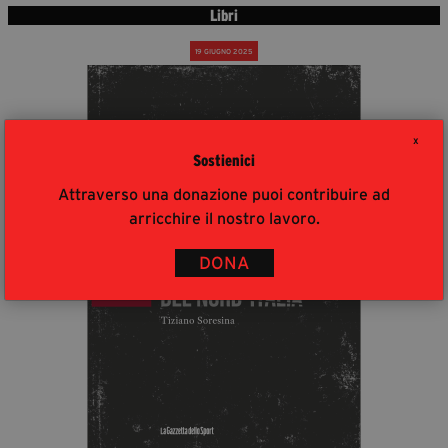
Libri
19 GIUGNO 2025
X
Sostienici
Attraverso una donazione puoi contribuire ad
arricchire il nostro lavoro.
DONA