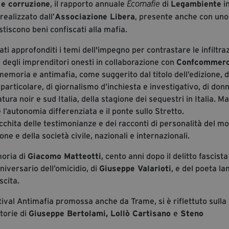
 e corruzione
, il rapporto annuale
di
Legambiente
i
Ecomafie
realizzato dall’
Associazione Libera
, presente anche con uno
stiscono beni confiscati alla mafia.
ti approfonditi i temi dell'impegno per contrastare le infiltraz
a degli imprenditori onesti in collaborazione con
Confcommerc
 memoria e antimafia, come suggerito dal titolo dell’edizione, d
particolare, di giornalismo d’inchiesta e investigativo, di don
atura noir e sud Italia, della stagione dei sequestri in Italia. Ma
 l’autonomia differenziata e il ponte sullo Stretto.
ricchita delle testimonianze e dei racconti di personalità del m
ione e della società civile, nazionali e internazionali.
moria di
Giacomo Matteotti
, cento anni dopo il delitto fascista
iversario dell’omicidio, di
Giuseppe Valarioti
, e del poeta l
scita.
stival Antimafia promossa anche da Trame, si è riflettuto sulla
storie di
Giuseppe Bertolami, Lollò Cartisano
e
Steno