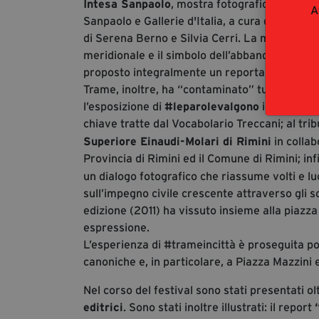
Intesa Sanpaolo
, mostra fotografica ideata 
A
Sanpaolo e Gallerie d'Italia, a cura di Paolo 
di Serena Berno e Silvia Cerri. La memoria d
meridionale e il simbolo dell’abbandono da par
proposto integralmente un reportage risalen
Trame, inoltre, ha “contaminato” tutto il terri
l’esposizione di
#leparolevalgono
in collabo
chiave tratte dal Vocabolario Treccani; al tr
Superiore Einaudi-Molari di Rimini
in collab
Provincia di Rimini ed il Comune di Rimini; in
un dialogo fotografico che riassume volti e lu
sull’impegno civile crescente attraverso gli sc
edizione (2011) ha vissuto insieme alla piazza
espressione.
L’esperienza di #trameincittà è proseguita poi
canoniche e, in particolare, a Piazza Mazzini
Nel corso del festival sono stati presentati o
editrici
. Sono stati inoltre illustrati: il report