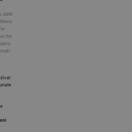
, dalle
libera.
one
sa che
essero
onati.
tival
bunale
la
oni