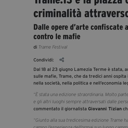
criminalità attraverso
Dalle opere d’arte confiscate al
contro le mafie
di
Trame Festival
Condividi:
Dal 18 al 23 giugno Lamezia Terme è stata, anc
sulle mafie, Trame, che da tredici anni ospita i 
nella società, nella politica e nell’economia le
“È stata una edizione straordinaria. Molto partec
e gli altri luoghi sempre attraversati dalle pe
commentato il giornalista
Giovanni Tizian
che
“Giunto alla sua tredicesima edizione Trame ha
campo l’esperienza dell’ormai suo lungo camm