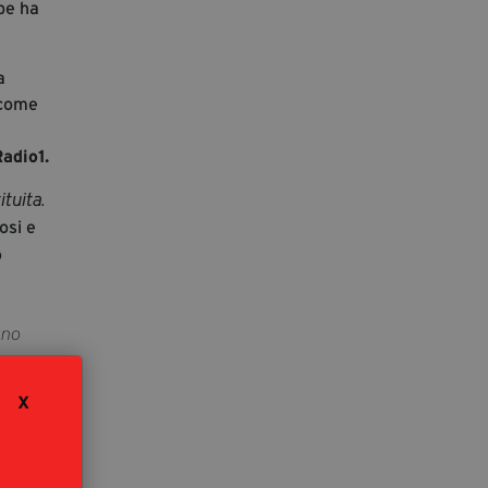
ube ha
a
 come
adio1.
ituita.
osi e
o
uno
X
e.
stata
foto