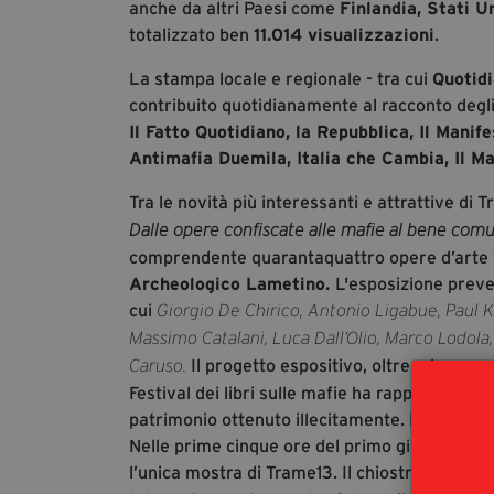
anche da altri Paesi come
Finlandia, Stati U
totalizzato ben
11.014 visualizzazioni
.
La stampa locale e regionale - tra cui
Quotidi
contribuito quotidianamente al racconto degl
Il Fatto Quotidiano, la Repubblica, Il Manif
Antimafia Duemila, Italia che Cambia, Il Ma
Tra le novità più interessanti e attrattive di 
Dalle opere confiscate alle mafie al bene com
comprendente quarantaquattro opere d’arte vi
Archeologico Lametino.
L'esposizione preved
cui
Giorgio De Chirico, Antonio Ligabue, Paul Ko
Massimo Catalani, Luca Dall’Olio, Marco Lodola,
Il progetto espositivo, oltre ad avere 
Caruso.
Festival dei libri sulle mafie ha rappresentato 
patrimonio ottenuto illecitamente. Nel corso d
Nelle prime cinque ore del primo giorno i visit
l’unica mostra di Trame13. Il chiostro di Sa