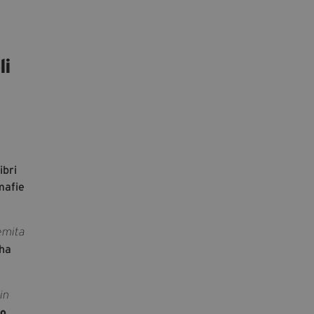
segreteria@tramefestival.it
info@tramefestival.it
+39 346 954 4078
li
ibri
 mafie
remita
ha
in
io