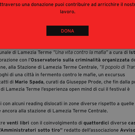
e prodotta da
Cortona On The Move
in collaborazione con Int
ttraverso una donazione puoi contribuire ad arricchire il nost
Woods, supervisione scientifica di Barbara Costa, ricerca icono
lavoro.
i Africo “vecchio” rappresenta l’emblema della questione
te dello Stato di una porzione del proprio territorio: la raccol
te al 1948 e commissionato dall’Europeo.
DONA
torio lametino con altre installazioni: al teatro Costabile
razione con
Fondazione Treccani Cultura
, una selezione di pa
ibunale di Lamezia Terme
a cura di
Is
“Una vita contro la mafia”
orazione con l’
Osservatorio sulla criminalità organizzata
de
fine, alla Stazione di Lamezia Terme Centrale,
“Il popolo di Tr
oghi di una città in fermento contro le mafie, un excursus
atti di
Mario Spada
, curati da Giuseppe Prode, che fin dalla 
 di Lamezia Terme l’esperienza open mind di cui il festival è
 con alcuni reading dislocati in zone diverse rispetto a quelle
 e ancora alla stazione di Lamezia Terme Centrale.
ltre
venti libri
con il coinvolgimento di
quattordici
diverse
ca
“Amministratori sotto tiro”
redatto dell’associazione
Avvis