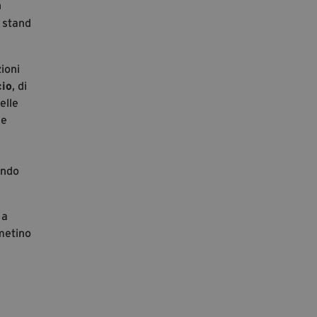
n
 stand
ioni
io
, di
elle
ne
ondo
 a
ametino