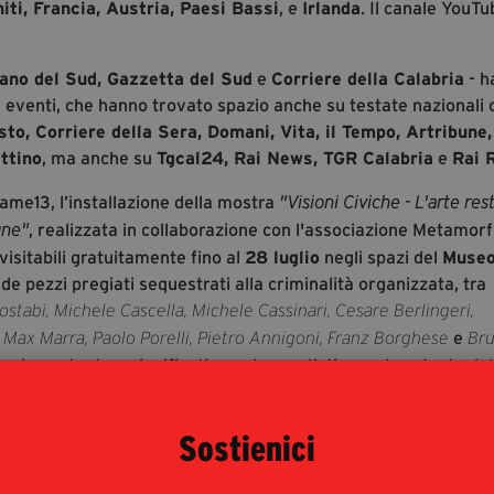
niti, Francia, Austria, Paesi Bassi
, e
Irlanda
. Il canale YouT
ano del Sud, Gazzetta del Sud
e
Corriere della Calabria
- h
i eventi, che hanno trovato spazio anche su testate nazionali
esto, Corriere della Sera, Domani, Vita, il Tempo, Artribune,
ttino
, ma anche su
Tgcal24, Rai News, TGR Calabria
e
Rai R
Trame13, l’installazione della mostra
"Visioni Civiche - L'arte rest
, realizzata in collaborazione con l'associazione Metamorf
une"
sitabili gratuitamente fino al
28 luglio
negli spazi del
Muse
e pezzi pregiati sequestrati alla criminalità organizzata, tra
stabi, Michele Cascella, Michele Cassinari, Cesare Berlingeri,
e
 Max Marra, Paolo Porelli, Pietro Annigoni, Franz Borghese
Br
un importante e significativo valore artistico, nel contesto del
la volontà civica di consentire alla collettività di fruire di un
el Festival la mostra ha già registrato oltre seicento presenz
Sostienici
atori erano già 230. “Visioni Civiche. L’arte restituita” non è 
n Domenico ha ospitato anche
dall’
Archivio Publi
“Il caso Africo”