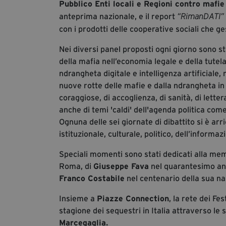
Pubblico Enti locali e Regioni contro mafie
anteprima nazionale, e il report
“RimanDATI”
con i prodotti delle cooperative sociali che ge
Nei diversi panel proposti ogni giorno sono sta
della mafia nell’economia legale e della tutel
ndrangheta digitale e intelligenza artificiale,
nuove rotte delle mafie e dalla ndrangheta in 
coraggiose, di accoglienza, di sanità, di letter
anche di temi 'caldi' dell'agenda politica come
Ognuna delle sei giornate di dibattito si è ar
istituzionale, culturale, politico, dell’informaz
Speciali momenti sono stati dedicati alla me
Roma, di
Giuseppe Fava
nel quarantesimo ann
Franco Costabile
nel centenario della sua na
Insieme a
Piazze Connection
, la rete dei Fe
stagione dei sequestri in Italia attraverso le 
Marcegaglia.