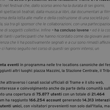
ti nel festival che, dallo scorso anno ha la durata di sei giorni,
i spettacoli teatrali, dalla musica ai libri, dai documentari ai film
ma della lotta alle mafie e della costruzione di una società più 
da, sia tra gli sponsor che le collaborazioni, con una partecipazi
– ha concluso Iovene -
di soggetti collettivi. Infine
ed è la co
tati tanti i partecipanti che hanno ricordato come da giovani av
rienza che li ha positivamente segnati e a cui sono rimasti affezi
 ci hanno seguito nel corso di questi sei giorni intensi, un
nta eventi
in programma nelle tre locations canoniche del fes
giunti altri luoghi: piazza Mazzini, la Stazione Centrale, il Tri
e attraverso i canali social ufficiali di Trame e il sito web,
 interesse e coinvolgimento anche da parte della comunità sul
nto una copertura di
75.877 utenti
con un totale di
21.464
gram ha raggiunto
166.254 account
generando
14.313 interazi
utenti unici
, con visitatori provenienti non solo dall'Italia, ma