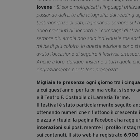
Iovene
-
Si sono moltiplicati i linguaggi utilizza
passando dall’arte alla fotografia, dai reading agl
testimonianze ai dati, ragionando sempre sul te
Sono cresciuti gli incontri e i compagni di stra
sempre più ampia non solo individuale ma anche 
mi ha di più colpito, in questa edizione sono s
avuto l’occasione di seguire il festival, un’espe
Anche a loro, dunque, insieme a tutti quelli che
ringraziamento per la loro presenza”.
Migliaia le presenze ogni giorno
tra i
cinqua
a cui quest’anno, per la prima volta, si sono ag
e il Teatro F. Costabile di Lamezia Terme.
Il festival è stato particolarmente seguito anch
ottenendo numeri che riflettono il crescente
piazza virtuale: la pagina Facebook ha raggiu
interazioni
sui post, mentre il profilo Insta
sui contenuti. Il sito web ha registrato
6.900 