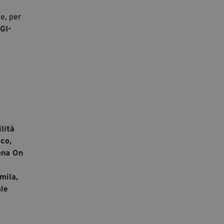
e, per
GI-
lità
co,
ona On
mila,
ale