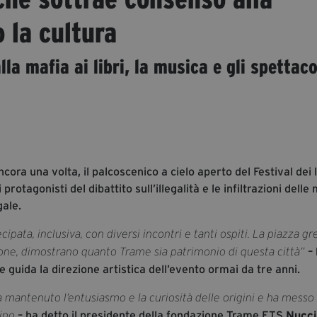
 la cultura
la mafia ai libri, la musica e gli spettaco
ora una volta, il palcoscenico a cielo aperto del Festival dei l
protagonisti del dibattito sull’illegalità e le infiltrazioni delle
gale.
ipata, inclusiva, con diversi incontri e tanti ospiti. La piazza g
– 
rsone, dimostrano quanto Trame sia patrimonio di questa città”
 guida la direzione artistica dell’evento ormai da tre anni.
 mantenuto l’entusiasmo e la curiosità delle origini e ha messo 
– ha detto il presidente della fondazione Trame ETS
Nucc
ino