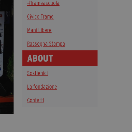
#Trameascuola
Diventa Partner
Civico Trame
Dona
Mani Libere
Fondazione Trame
Rassegna Stampa
Chi Siamo
ABOUT
Civico Trame
#Trameascuola
Sostienici
Visioni Civiche
Mostra 3D - Visioni Civiche
La fondazione
Il Diritto di Essere
Contatti
Archivio Storico
Contatti