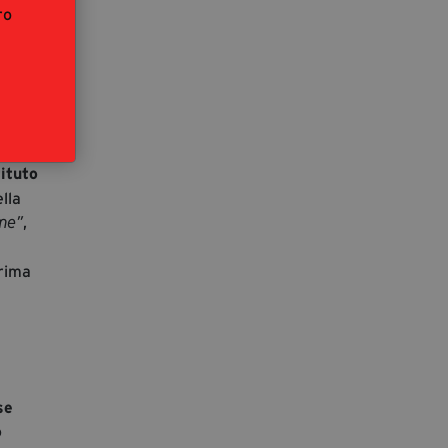
esa
ro
grafica
ta ha
role
tituto
lla
,
ame”
prima
se
o