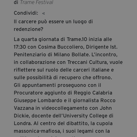
di
Trame Festival
segreteria@tramefestival.it
Condividi:
info@tramefestival.it
Il carcere può essere un luogo di
+39 346 954 4078
redenzione?
La quarta giornata di Trame.10 inizia alle
17:30 con Cosima Buccoliero, Dirigente Ist.
Penitenziario di Milano Bollate. L’incontro,
in collaborazione con Treccani Cultura, vuole
riflettere sul ruolo delle carceri italiane e
sulle possibilità di recupero che offrono.
Gli appuntamenti proseguono con il
Procuratore aggiunto di Reggio Calabria
Giuseppe Lombardo e il giornalista Rocco
Vazzana in videocollegamento con John
Dickie, docente dell’University College di
Londra. Al centro del dibattito, la cupola
massonica-mafiosa, i suoi legami con la