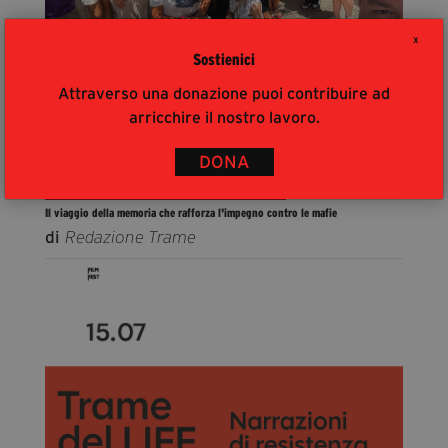
X
Sostienici
Attraverso una donazione puoi contribuire ad
arricchire il nostro lavoro.
21 luglio 2026
DONA
L’Associazione Antiracket Lamezia a Palermo con i
volontari e le volontarie di Trame e Ala
Il viaggio della memoria che rafforza l'impegno contro le mafie
di
Redazione Trame