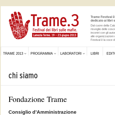
Trame Festival è 
dedicato ai libri 
Dal cuore della Cala
risveglio delle cos
incontri con gli auto
alle organizzazioni 
Festival è la voce di
TRAME 2013
PROGRAMMA
LABORATORI
LIBRI
EDIT
chi siamo
Fondazione Trame
Consiglio d’Amministrazione