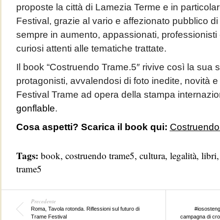
proposte la città di Lamezia Terme e in particolare 
Festival, grazie al vario e affezionato pubblico di
sempre in aumento, appassionati, professionist
curiosi attenti alle tematiche trattate.
Il book “Costruendo Trame.5″ rivive così la sua sto
protagonisti, avvalendosi di foto inedite, novità e
Festival Trame ad opera della stampa internazi
gonflable
.
Cosa aspetti? Scarica il book qui:
Costruendo
Tags:
book
,
costruendo trame5
,
cultura
,
legalità
,
libri
trame5
Precedente
Roma, Tavola rotonda. Riflessioni sul futuro di
#iososteng
Trame Festival
campagna di crow