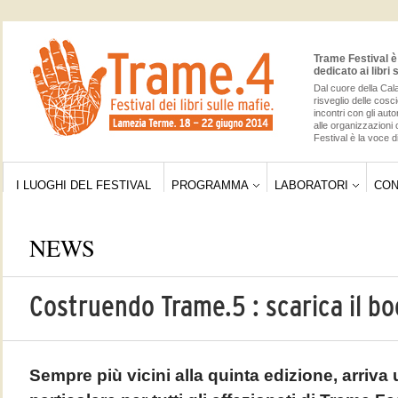
Trame Festival è 
dedicato ai libri 
Dal cuore della Cala
risveglio delle cos
incontri con gli auto
alle organizzazioni 
Festival è la voce di
I LUOGHI DEL FESTIVAL
PROGRAMMA
LABORATORI
CON
NEWS
Costruendo Trame.5 : scarica il b
Sempre più vicini alla quinta edizione, arriva