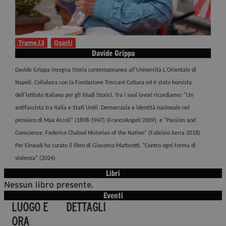
Diventa Partner
Sostienici
Trame.13
Ospiti
Davide Grippa
Fondazione Trame
Davide Grippa insegna Storia contemporanea all'Università L'Orientale di
Napoli. Collabora con la Fondazione Treccani Cultura ed è stato borsista
La fondazione 2025
dell'Istituto Italiano per gli Studi Storici. Tra i suoi lavori ricordiamo: "Un
Civico Trame
antifascista tra Italia e Stati Uniti. Democrazia e identità nazionale nel
Progetto Trame a Scuola
pensiero di Max Ascoli" (1898-1947) (FrancoAngeli 2009), e "Passion and
Progetto Visioni Civiche
Conscience. Federico Chabod Historian of the Nation" (Fabrizio Serra 2018).
Mostra 3D - Visioni Civiche
Per Einaudi ha curato il libro di Giacomo Matteotti, "Contro ogni forma di
Il Diritto di Essere
violenza" (2024).
Archivio Storico
Libri
Nessun libro presente.
Eventi
LUOGO E
DETTAGLI
Contatti
ORA