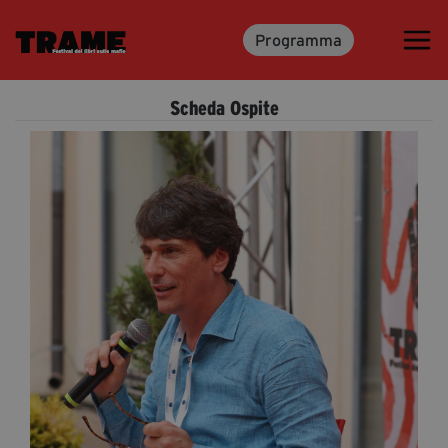
Programma
Trame.15
Martedì 16 Giugno 2026
Scheda Ospite
Ospiti | Trame.15
Libri | Trame.15
Media & Press
News & Kit
Accrediti Stampa | Trame.15
Cartella Stampa
Rassegna Stampa
Partecipa