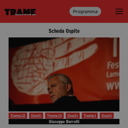
Programma
Trame.15
Martedì 16 Giugno 2026
Scheda Ospite
Ospiti | Trame.15
Libri | Trame.15
Media & Press
News & Kit
Accrediti Stampa | Trame.15
Cartella Stampa
Rassegna Stampa
Trame.12
Ospiti
Trame.13
Ospiti
Trame.1
Ospiti
Giuseppe Borrelli
Partecipa