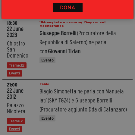
Trame.13
DONA
Evento
Eventi
'Ndrangheta e camorra, l'impero sul
18:30
mediterraneo
22 June
Giuseppe Borrelli
(Procuratore della
2023
Repubblica di Salerno) ne parla
Chiostro
San
con
Giovanni Tizian
Domenico
Evento
Trame.12
Eventi
Faide
21:00
22 June
Biagio Simonetta ne parla con Manuela
2012
Iatì (SKY TG24) e Giuseppe Borrelli
Palazzo
(Procuratore aggiunto Dda di Catanzaro)
Nicotera
Evento
Trame.2
Eventi