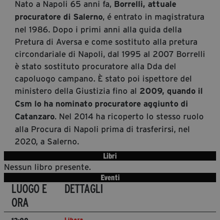
Nato a Napoli 65 anni fa,
Borrelli, attuale
Diventa Partner
, é entrato in magistratura
procuratore di Salerno
Sostienici
nel 1986. Dopo i primi anni alla guida della
Pretura di Aversa e come sostituto alla pretura
circondariale di Napoli, dal 1995 al 2007 Borrelli
Fondazione Trame
è stato sostituto procuratore alla Dda del
capoluogo campano. È stato poi ispettore del
La fondazione 2025
ministero della Giustizia fino al
2009, quando il
Civico Trame
Csm lo ha nominato procuratore aggiunto di
Progetto Trame a Scuola
. Nel 2014 ha ricoperto lo stesso ruolo
Catanzaro
Progetto Visioni Civiche
alla Procura di Napoli prima di trasferirsi, nel
Mostra 3D - Visioni Civiche
2020, a Salerno.
Il Diritto di Essere
Libri
Nessun libro presente.
Archivio Storico
Eventi
LUOGO E
DETTAGLI
ORA
Contatti
Libera