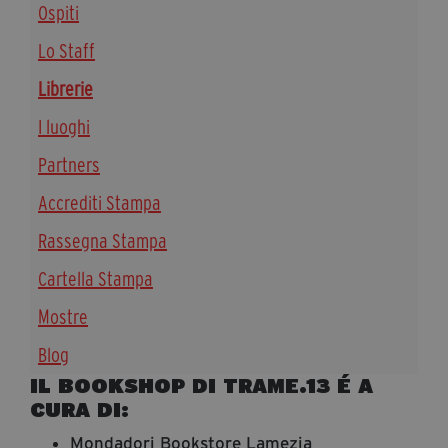
Ospiti
Diventa Partner
Lo Staff
Dona
Librerie
I luoghi
Fondazione Trame
Partners
Chi Siamo
Accrediti Stampa
Civico Trame
#Trameascuola
Rassegna Stampa
Visioni Civiche
Cartella Stampa
Mostra 3D - Visioni Civiche
Il Diritto di Essere
Mostre
Archivio Storico
Blog
IL BOOKSHOP DI TRAME.13 É A
CURA DI:
Contatti
Mondadori Bookstore Lamezia