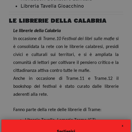
segreteria@tramefestival.it
Libreria Tavella Gioacchino
info@tramefestival.it
LE LIBRERIE DELLA CALABRIA
+39 346 954 4078
Le librerie della Calabria
In occasione di
Trame.10 Festival dei libri sulle mafie
si
è consolidata la rete con le librerie calabresi, presidi
civici e culturali sui territori, e si è ampliata la
comunità di lettori per coltivare il pensiero critico e la
cittadinanza attiva contro tutte le mafie.
Anche in occasione di Trame.11 e Trame.12 il
bookshop del festival è stato curato dalle librerie
aderenti alla rete.
Fanno parte della rete delle librerie di Trame:
Libreria Tavella, Lamezia Terme (CZ)
X
Mondadori Bookstore, Lamezia Terme (CZ)
Sostienici