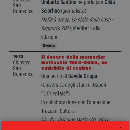
Umberto Santino
ne parla con
Gilda
San
Sciortino
(giornalista)
Domenico
Mafia & droga. Lo stato delle cose -
Rapporto 2024
, Mediter Italia
Edizioni
Evento
Il dovere della memoria:
18:30
Chiostro
Matteotti 1924-2024, un
San
omicidio di regime
Domenico
Una lectio di
Davide Grippa
(Università degli studi di Napoli
"L'Orientale")
in collaborazione con Fondazione
Treccani Cultura
AA. VV.,
Giacomo Matteotti. Vita e
morte di un padre della democrazia,
X