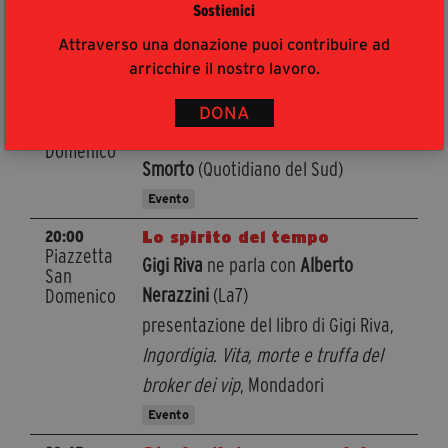
Sostienici
Treccani
Attraverso una donazione puoi contribuire ad
Evento
arricchire il nostro lavoro.
Memoria e nostalgia del
19:15
Piazzetta
futuro
DONA
San
Vito Teti
ne parla con
Giuseppe
Domenico
Smorto
(Quotidiano del Sud)
Evento
Lo spirito del tempo
20:00
Piazzetta
Gigi Riva
ne parla con
Alberto
San
Nerazzini
(La7)
Domenico
presentazione del libro di Gigi Riva,
Ingordigia. Vita, morte e truffa del
broker dei vip
, Mondadori
Evento