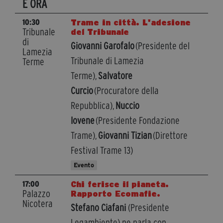
E ORA
segreteria@tramefestival.it
info@tramefestival.it
Trame in città. L'adesione
10:30
Tribunale
del Tribunale
+39 346 954 4078
di
Giovanni Garofalo
(Presidente del
Lamezia
Tribunale di Lamezia
Terme
Terme),
Salvatore
Curcio
(Procuratore della
Repubblica),
Nuccio
Iovene
(Presidente Fondazione
Trame),
Giovanni Tizian
(Direttore
Festival Trame 13)
Evento
Chi ferisce il pianeta.
17:00
Palazzo
Rapporto Ecomafie.
Nicotera
Stefano Ciafani
(Presidente
Legambiente) ne parla con