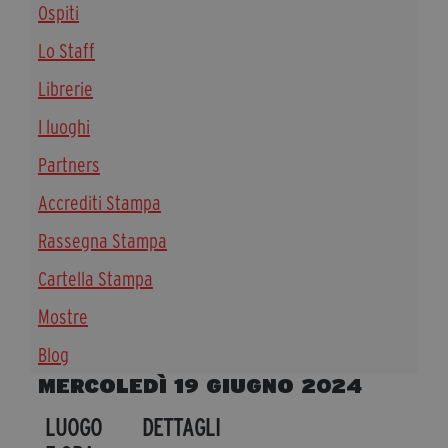
Ospiti
Diventa Partner
Lo Staff
Dona
Librerie
I luoghi
Fondazione Trame
Partners
Chi Siamo
Accrediti Stampa
Civico Trame
#Trameascuola
Rassegna Stampa
Visioni Civiche
Cartella Stampa
Mostra 3D - Visioni Civiche
Il Diritto di Essere
Mostre
Archivio Storico
Blog
MERCOLEDÌ 19 GIUGNO 2024
Contatti
LUOGO
DETTAGLI