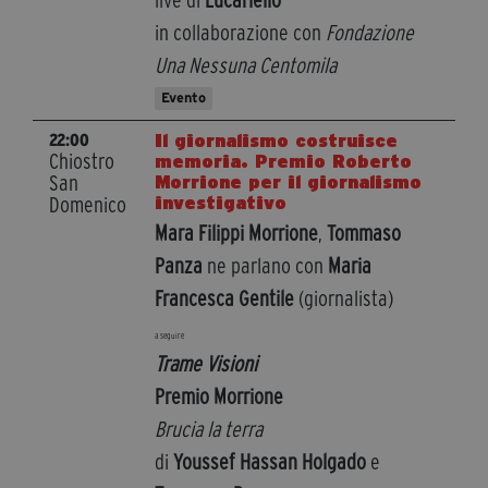
live di
Lucariello
in collaborazione con
Fondazione
Una Nessuna Centomila
Evento
Il giornalismo costruisce
22:00
Chiostro
memoria. Premio Roberto
San
Morrione per il giornalismo
investigativo
Domenico
Mara Filippi Morrione
,
Tommaso
Panza
ne parlano con
Maria
Francesca Gentile
(giornalista)
a seguire
Trame Visioni
Premio Morrione
Brucia la terra
di
Youssef Hassan Holgado
e