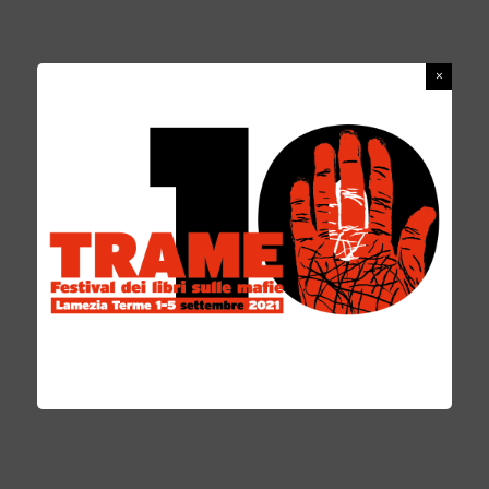
APPALERMO, APPALERMO!
REDAZIONE
16 GIUGNO 2017
LE PAGINE PIÙ BELLE
0 COMMENTS
«
La
fanno le saracinesc
questa città.
È lì
dentro che
succedono