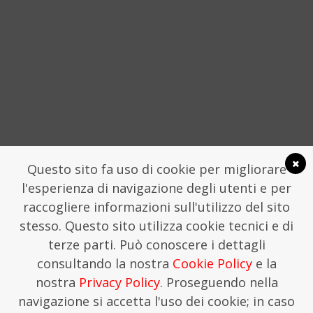
SOCIAL
Questo sito fa uso di cookie per migliorare
l'esperienza di navigazione degli utenti e per
raccogliere informazioni sull'utilizzo del sito
stesso. Questo sito utilizza cookie tecnici e di
LA FONDAZIONE TRAME
COMUNICATI STAMPA
terze parti. Può conoscere i dettagli
FONDAZIONE TRAME - SEGRETERIA CHIOSTRO
consultando la nostra
Cookie Policy
e la
SAN DOMENICO, LAMEZIA TERME
SEGRETERIA@TRAMEFESTIVAL.IT | 346 9544078.
nostra
Privacy Policy
. Proseguendo nella
THIS IS KREATIVEHOUSE
navigazione si accetta l'uso dei cookie; in caso