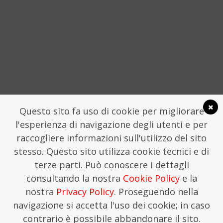
Questo sito fa uso di cookie per migliorare
l'esperienza di navigazione degli utenti e per
raccogliere informazioni sull'utilizzo del sito
stesso. Questo sito utilizza cookie tecnici e di
LA FONDAZIONE TRAME
COMUNICATI STAMPA
terze parti. Può conoscere i dettagli
FONDAZIONE TRAME - SEGRETERIA CHIOSTRO
consultando la nostra
Cookie Policy
e la
SAN DOMENICO, LAMEZIA TERME
SEGRETERIA@TRAMEFESTIVAL.IT | 346 9544078.
nostra
Privacy Policy
. Proseguendo nella
THIS IS KREATIVEHOUSE
navigazione si accetta l'uso dei cookie; in caso
contrario è possibile abbandonare il sito.