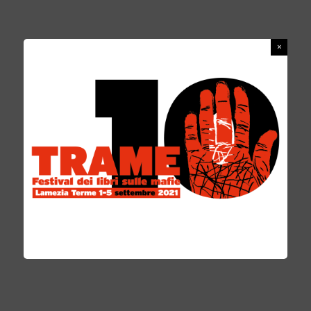
questo il messaggio lanciato dall’Associazione
con “Mammafia”, il social game sulle mafie,
che prende il nome dall’inchiesta del
giornalista Danilo Chirico “Mammafia. Il
welfare lo pagono le mafie”. Edizioni
terrelibere.org. Ispirato al Monopoli, dove i
giocatori rappresentano ogni tipologia di
uomo di malaffare e le caselle gli imprevisti in
cui questi incorrono, di numero nettamente
superiore alle opportunità. Ragion per cui a
rigor di logica è una strada da non seguire! E
la parola è passata a Maria Teresa Morano di
Fondazione Trame che ha sottolineato il
perché l’edizione di quest’anno è dedicata ai
“giovani favolosi”.