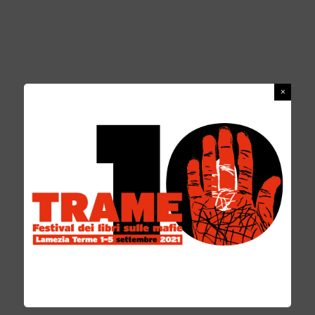
TORNA TRAME.10 – EDIZIONE DEL
DECENNALE “WE HAVE A DREAM. UN
SOGNO FATTO IN CALABRIA”
EDITORE SOCIAL
29 FEBBRAIO 2020
TRAME, il Festival dedicato ai libri sulle mafie torna a Lamezia Terme con
la sua X edizione dal 17 al 21 giugno 2020. Il Festival si conferma come
un appuntame
...
COMUNICATI STAMPA
NEWS
PRESS
0 COMMENTS