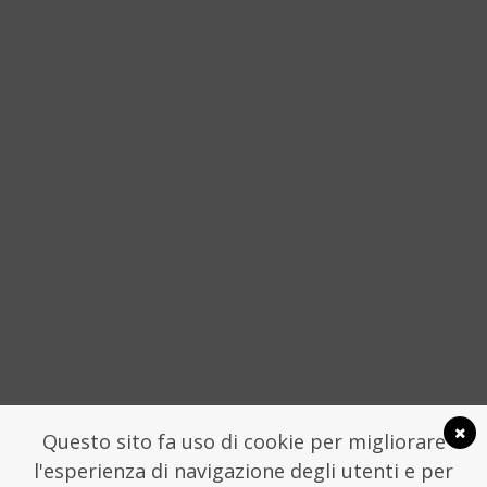
“È MIA FIGLIA CHE ME LO HA CHIESTO”
STORIE DELLA SICILIA NON
CONVENZIONALE
4 APRILE 2016
SOCIAL
Questo sito fa uso di cookie per migliorare
l'esperienza di navigazione degli utenti e per