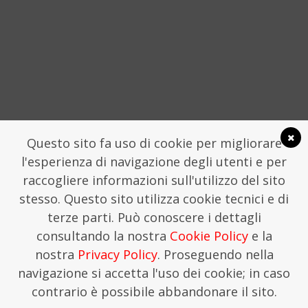
Questo sito fa uso di cookie per migliorare
l'esperienza di navigazione degli utenti e per
raccogliere informazioni sull'utilizzo del sito
stesso. Questo sito utilizza cookie tecnici e di
LA FONDAZIONE TRAME
COMUNICATI STAMPA
terze parti. Può conoscere i dettagli
FONDAZIONE TRAME - SEGRETERIA CHIOSTRO
consultando la nostra
Cookie Policy
e la
SAN DOMENICO, LAMEZIA TERME
SEGRETERIA@TRAMEFESTIVAL.IT | 346 9544078.
nostra
Privacy Policy
. Proseguendo nella
THIS IS KREATIVEHOUSE
navigazione si accetta l'uso dei cookie; in caso
contrario è possibile abbandonare il sito.