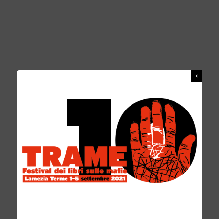
L’USO IMPROPRIO DEI SOLDI DELLA
CHIESA. AVARIZIA A TRAME 6
REDAZIONE
15 GIUGNO 2016
Per mesi rimbalzati all’interno dei media di tutto il mondo, lo scandalo
vaticano e le sue finanze, la gestione dei soldi e la Banca Vaticana Ior,
sono stati
...
NEWS
0 COMMENTS