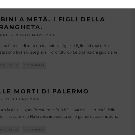
INI A METÀ. I FIGLI DELLA
RANGHETA.
IONE
9 NOVEMBRE 2016
o è prima di tutto un bambino. I figli e le figlie dei capi della
ta sono liberi di scegliere il loro futuro? Le operazioni giudiziarie
...
E PIÙ BELLE
0 COMMENTS
ILLE MORTI DI PALERMO
12 GIUGNO 2016
guro la pace, signor Presidente. Perché la pace è la serenità dello
 della coscienza.» Ha la voce impostata delle grandi occasioni, don
...
E PIÙ BELLE
0 COMMENTS