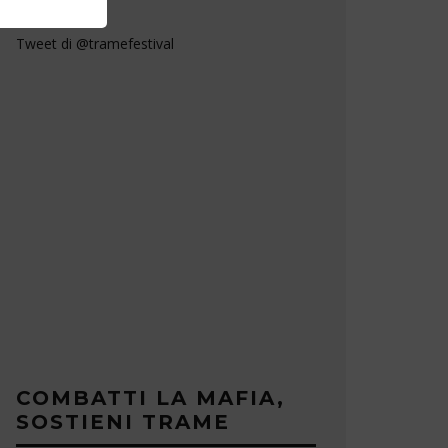
Tweet di @tramefestival
COMBATTI LA MAFIA,
SOSTIENI TRAME