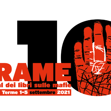
RNI DI MAFIA. COSA NOSTRA IN
 DATE
IONE
8 GIUGNO 2017
più significativi che hanno sconvolto gli italiani, cambiando per
 volto della Sicilia e contagiando di un virus mortale l’intero Paese,
...
E PIÙ BELLE
0 COMMENTS
NIGMA DELLA ZIZZANIA
ONE SOCIAL
7 GIUGNO 2017
 camminare tra il grano e la zizzania, si dovrà imparare a distinguerli
do da quei loro semi che germogliano nel nostro cuore». Per
E PIÙ BELLE
0 COMMENTS