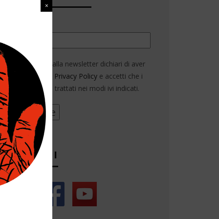
Email*
Iscrivendoti alla newsletter dichiari di aver
letto la nostra
Privacy Policy
e accetti che i
tuoi dati siano trattati nei modi ivi indicati.
SEGUICI