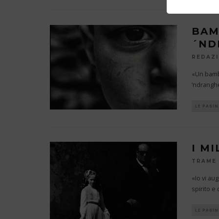
BAMB
´ND
REDAZ
«Un bambin
‘ndranghe
LE PAGIN
I M
TRAME
«Io vi au
spirito e
LE PAGIN