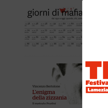
GIO
100
REDAZ
«I giorni 
sempre il
LE PAGIN
L’E
REDAZI
«si dovrà
comincian
segui
...
LE PAGIN