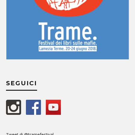
SEGUICI
Tweet di @tramefestival