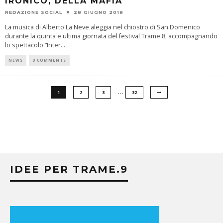
IRONICO, DELLA MAFIA
REDAZIONE SOCIAL
28 GIUGNO 2018
La musica di Alberto La Neve aleggia nel chiostro di San Domenico
durante la quinta e ultima giornata del festival Trame.8, accompagnando
lo spettacolo “Inter
...
NEWS
0 COMMENTS
…
1
2
3
32
IDEE PER TRAME.9