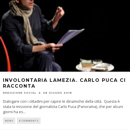
INVOLONTARIA LAMEZIA. CARLO PUCA CI
RACCONTA
REDAZIONE SOCIAL
28 GIUGNO 2018
Dialogare con i cittadini per capire le dinamiche della città. Questa è
stata la missione del giornalista Carlo Puca (Panorama), che per alcuni
giorni ha es
...
NEWS
0 COMMENTS