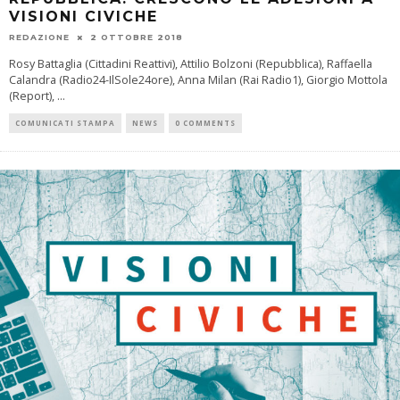
VISIONI CIVICHE
REDAZIONE
2 OTTOBRE 2018
Rosy Battaglia (Cittadini Reattivi), Attilio Bolzoni (Repubblica), Raffaella
Calandra (Radio24-IlSole24ore), Anna Milan (Rai Radio1), Giorgio Mottola
(Report),
...
COMUNICATI STAMPA
NEWS
0 COMMENTS