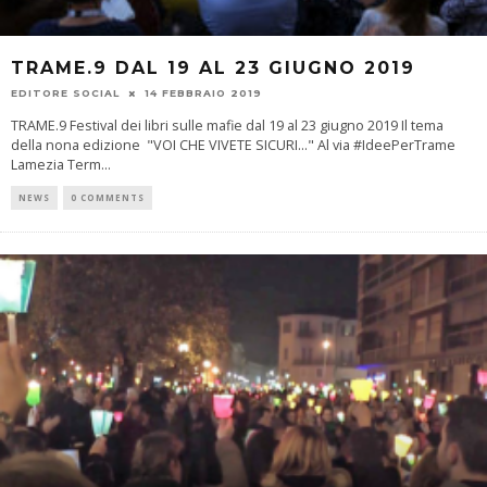
TRAME.9 DAL 19 AL 23 GIUGNO 2019
EDITORE SOCIAL
14 FEBBRAIO 2019
TRAME.9 Festival dei libri sulle mafie dal 19 al 23 giugno 2019 Il tema
della nona edizione "VOI CHE VIVETE SICURI..." Al via #IdeePerTrame
Lamezia Term
...
NEWS
0 COMMENTS