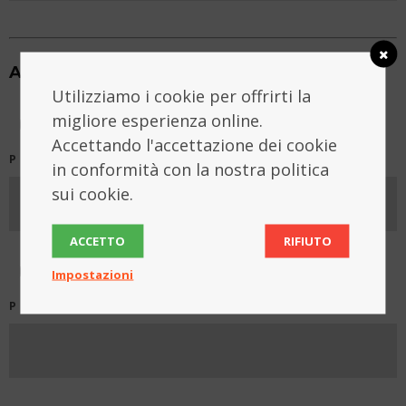
Attualmente sei impegnata/o in attività di:
Utilizziamo i cookie per offrirti la
migliore esperienza online.
STUDIO
Accettando l'accettazione dei cookie
PRESSO
in conformità con la nostra politica
sui cookie.
ACCETTO
RIFIUTO
LAVORO
Impostazioni
PRESSO