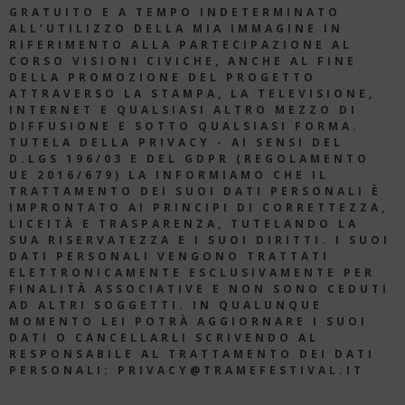
GRATUITO E A TEMPO INDETERMINATO
ALL’UTILIZZO DELLA MIA IMMAGINE IN
RIFERIMENTO ALLA PARTECIPAZIONE AL
CORSO VISIONI CIVICHE, ANCHE AL FINE
DELLA PROMOZIONE DEL PROGETTO
ATTRAVERSO LA STAMPA, LA TELEVISIONE,
INTERNET E QUALSIASI ALTRO MEZZO DI
DIFFUSIONE E SOTTO QUALSIASI FORMA.
TUTELA DELLA PRIVACY - AI SENSI DEL
D.LGS 196/03 E DEL GDPR (REGOLAMENTO
UE 2016/679) LA INFORMIAMO CHE IL
TRATTAMENTO DEI SUOI DATI PERSONALI È
IMPRONTATO AI PRINCIPI DI CORRETTEZZA,
LICEITÀ E TRASPARENZA, TUTELANDO LA
SUA RISERVATEZZA E I SUOI DIRITTI. I SUOI
DATI PERSONALI VENGONO TRATTATI
ELETTRONICAMENTE ESCLUSIVAMENTE PER
FINALITÀ ASSOCIATIVE E NON SONO CEDUTI
AD ALTRI SOGGETTI. IN QUALUNQUE
MOMENTO LEI POTRÀ AGGIORNARE I SUOI
DATI O CANCELLARLI SCRIVENDO AL
RESPONSABILE AL TRATTAMENTO DEI DATI
PERSONALI: PRIVACY@TRAMEFESTIVAL.IT