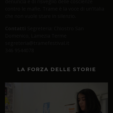
denuncia e di risveglio delle coscienze
contro le mafie. Trame è la voce di un’Italia
che non vuole stare in silenzio.
Contatti
Segreteria: Chiostro San
Domenico, Lamezia Terme
segreteria@tramefestival.it
346 9544078
LA FORZA DELLE STORIE