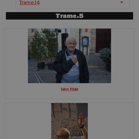
Trame.14
segreteria@tramefestival.it
info@tramefestival.it
Trame.5
+39 346 954 4078
Salvo Vitale