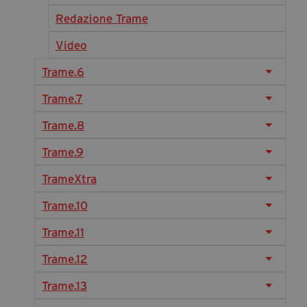
Diventa Partner
Redazione Trame
Dona
Video
Trame.6
Fondazione Trame
Trame.7
Chi Siamo
Trame.8
Civico Trame
Trame.9
#Trameascuola
Visioni Civiche
TrameXtra
Mostra 3D - Visioni Civiche
Trame.10
Il Diritto di Essere
Trame.11
Archivio Storico
Trame.12
Trame.13
Contatti