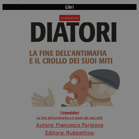
segreteria@tramefestival.it
Libri
info@tramefestival.it
22 GIUGNO 2017
+39 346 954 4078
I tragediatori
La fine dell'antimafia e il crollo dei suoi miti
Autore: Francesco Forgione
Editore: Rubbettino