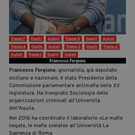
Diventa Partner
Dona
Trame.7
Ospiti
Autori
Trame.5
Ospiti
Autori
Fondazione Trame
Trame.4
Ospiti
Autori
Trame.3
Ospiti
Trame.2
Chi Siamo
Autori
Trame.1
Ospiti
Autori
Civico Trame
Francesco Forgione
#Trameascuola
, giornalista, già deputato
Francesco Forgione
siciliano e nazionale, è stato Presidente della
Visioni Civiche
Commissione parlamentare antimafia nella XV
Mostra 3D - Visioni Civiche
legislatura. Ha insegnato Sociologia delle
Il Diritto di Essere
organizzazioni criminali all’Università
Archivio Storico
dell’Aquila.
Nel 2016 ha coordinato il laboratorio «Le mafie
negate, le mafie svelate» all’Università La
Contatti
Sapienza di Roma.