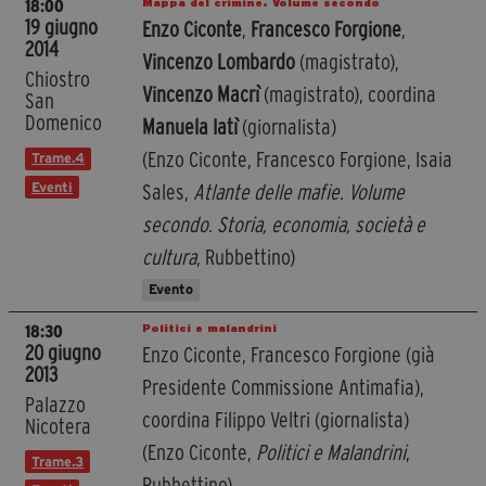
Mappa del crimine. Volume secondo
18:00
19 giugno
Enzo Ciconte
,
Francesco Forgione
,
2014
Vincenzo Lombardo
(magistrato),
Chiostro
Vincenzo Macrì
(magistrato), coordina
San
Domenico
Manuela Iatì
(giornalista)
(Enzo Ciconte, Francesco Forgione, Isaia
Trame.4
Eventi
Sales,
Atlante delle mafie. Volume
secondo. Storia, economia, società e
cultura
, Rubbettino)
Evento
Politici e malandrini
18:30
20 giugno
Enzo Ciconte, Francesco Forgione (già
2013
Presidente Commissione Antimafia),
Palazzo
coordina Filippo Veltri (giornalista)
Nicotera
(Enzo Ciconte,
Politici e Malandrini
,
Trame.3
Rubbettino)