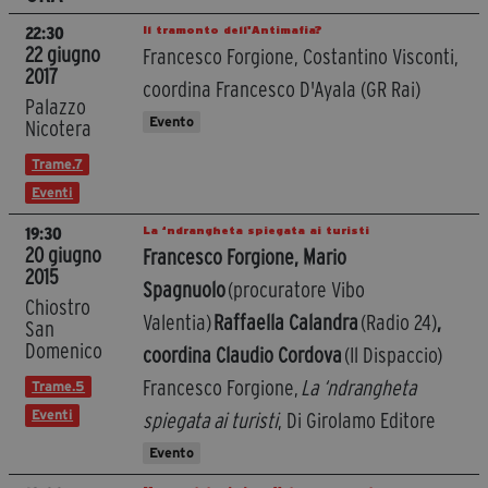
Il tramonto dell'Antimafia?
22:30
22 giugno
Francesco Forgione, Costantino Visconti,
2017
coordina Francesco D'Ayala (GR Rai)
Palazzo
Evento
Nicotera
Trame.7
Eventi
La ‘ndrangheta spiegata ai turisti
19:30
20 giugno
Francesco Forgione, Mario
2015
Spagnuolo
(procuratore Vibo
Chiostro
Valentia)
Raffaella Calandra
(Radio 24)
,
San
Domenico
coordina Claudio Cordova
(Il Dispaccio)
Francesco Forgione,
La ‘ndrangheta
Trame.5
Eventi
spiegata ai turisti
, Di Girolamo Editore
Evento