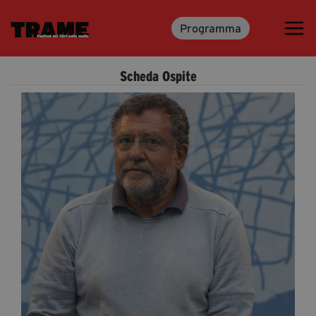
Programma
Trame.15
Programma
Scheda Ospite
Ospiti
Libri
Media & Press
News & Kit
Accrediti Stampa
Cartella Stampa
Rassegna Stampa
Partecipa