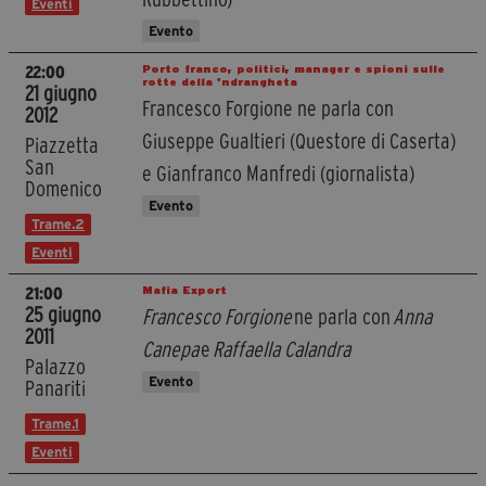
Eventi
Evento
Porto franco, politici, manager e spioni sulle
22:00
rotte della 'ndrangheta
21 giugno
Francesco Forgione ne parla con
2012
Giuseppe Gualtieri (Questore di Caserta)
Piazzetta
San
e Gianfranco Manfredi (giornalista)
Domenico
Evento
Trame.2
Eventi
Mafia Export
21:00
25 giugno
Francesco Forgione
ne parla con
Anna
2011
Canepa
e
Raffaella Calandra
Palazzo
Evento
Panariti
Trame.1
Eventi