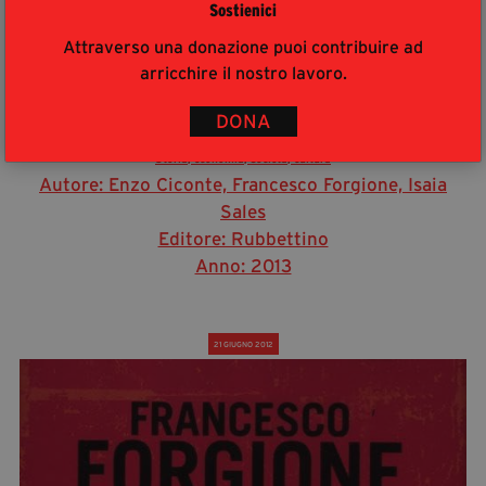
Sostienici
Attraverso una donazione puoi contribuire ad
arricchire il nostro lavoro.
DONA
Atlante delle mafie (Vol. II)
Storia, economia, società, cultura
Autore: Enzo Ciconte, Francesco Forgione, Isaia
Sales
Editore: Rubbettino
Anno: 2013
21 GIUGNO 2012