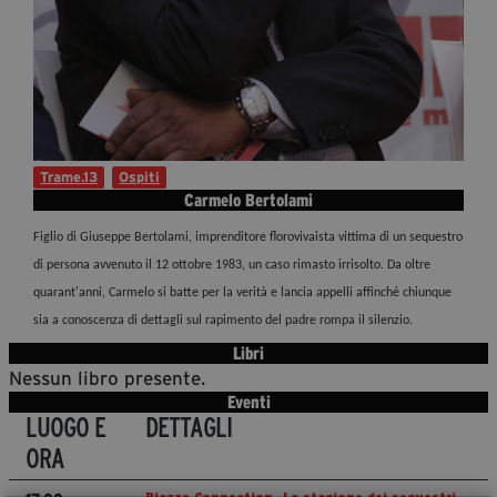
Diventa Partner
Dona
Fondazione Trame
Trame.13
Ospiti
Chi Siamo
Carmelo Bertolami
Civico Trame
Figlio di Giuseppe Bertolami, imprenditore florovivaista vittima di un sequestro
#Trameascuola
di persona avvenuto il 12 ottobre 1983, un caso rimasto irrisolto. Da oltre
Visioni Civiche
quarant'anni, Carmelo si batte per la verità e lancia appelli affinché chiunque
Mostra 3D - Visioni Civiche
sia a conoscenza di dettagli sul rapimento del padre rompa il silenzio.
Il Diritto di Essere
Libri
Nessun libro presente.
Archivio Storico
Eventi
LUOGO E
DETTAGLI
ORA
Contatti
Piazze Connection. La stagione dei sequestri