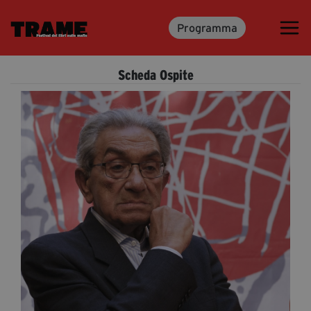
Programma
Trame.15
Programma
Scheda Ospite
Ospiti
Libri
Media & Press
News & Kit
Accrediti Stampa
Cartella Stampa
Rassegna Stampa
Partecipa