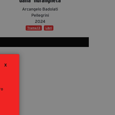
dalla ‘ndrangheta
segreteria@tramefestival.it
Arcangelo Badolati
info@tramefestival.it
Pellegrini
+39 346 954 4078
2024
Trame.13
Libri
X
ro