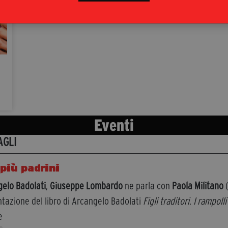
Eventi
AGLI
più padrini
elo Badolati
,
Giuseppe Lombardo
ne parla con
Paola Militano
(
tazione del libro di Arcangelo Badolati
Figli traditori. I rampol
e