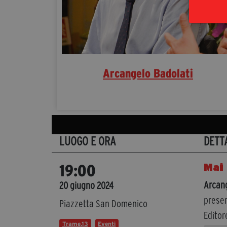
Arcangelo Badolati
LUOGO E ORA
DETT
Mai 
19:00
Arcang
20 giugno 2024
presen
Piazzetta San Domenico
Editor
Trame.13
Eventi