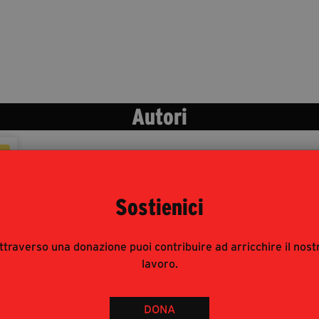
Autori
Sostienici
ttraverso una donazione puoi contribuire ad arricchire il nost
lavoro.
DONA