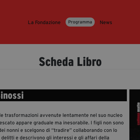
La Fondazione
News
Programma
Scheda Libro
inossi
lle trasformazioni avvenute lentamente nel suo nucleo
nnescato appare graduale ma inesorabile. I figli non sono
 dei nonni e scelgono di “tradire” collaborando con lo
elitti e descrivono gli interessi e gli affari della