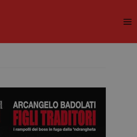
Trame.15
Programma
Ospiti
Libri
Media & Press
News & Kit
Accrediti Stampa
Cartella Stampa
Rassegna Stampa
Partecipa