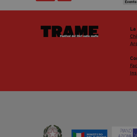
Evento
La
Ch
Arc
Co
Fa
In