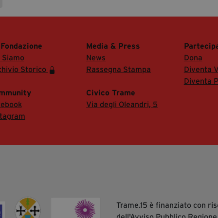
 Fondazione
Media & Press
Partecip
i Siamo
News
Dona
hivio Storico
Rassegna Stampa
Diventa V
Diventa P
mmunity
Civico Trame
cebook
Via degli Oleandri, 5
stagram
Trame.15 è finanziato con r
dell'Avviso Pubblico Regione