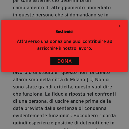
persone esterne: ciò determina un
cambiamento di atteggiamento immediato
in queste persone che si domandano se in
effetti chi ha commesso un reato possa
X
essere riabilitato in società.
Sostienici
Proprio grazie al successo del “modello
Attraverso una donazione puoi contribuire ad
Bollate” molti detenuti fanno richiesta per
arricchire il nostro lavoro.
esservi assegnati. Prima della pandemia,
almeno 350 dei 1350 detenuti del carcere
DONA
uscivano per svolgere attività per motivi di
lavoro o di studio e “questo non ha creato
allarmismo nella città di Milano [...] Non ci
sono state grandi criticità, questo vuol dire
che funziona. La fiducia riposta nei confronti
di una persona, di uscire anche prima della
data prevista dalla sentenza di condanna
evidentemente funziona”. Buccoliero ricorda
quindi esperienze positive di detenuti che in