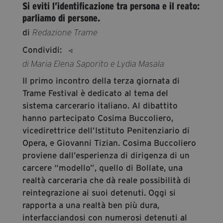
Si eviti l’identificazione tra persona e il reato:
segreteria@tramefestival.it
parliamo di persone.
info@tramefestival.it
di
Redazione Trame
+39 346 954 4078
Condividi:
di Maria Elena Saporito e Lydia Masala
Il primo incontro della terza giornata di
Trame Festival è dedicato al tema del
sistema carcerario italiano. Al dibattito
hanno partecipato Cosima Buccoliero,
vicedirettrice dell’Istituto Penitenziario di
Opera, e Giovanni Tizian. Cosima Buccoliero
proviene dall’esperienza di dirigenza di un
carcere “modello”, quello di Bollate, una
realtà carceraria che dà reale possibilità di
reintegrazione ai suoi detenuti. Oggi si
rapporta a una realtà ben più dura,
interfacciandosi con numerosi detenuti al