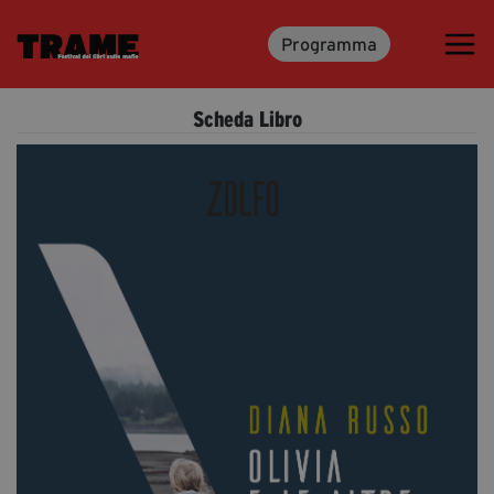
Programma
Trame.15
Programma
Scheda Libro
Ospiti
Libri
Media & Press
News & Kit
Accrediti Stampa
Cartella Stampa
Rassegna Stampa
Partecipa