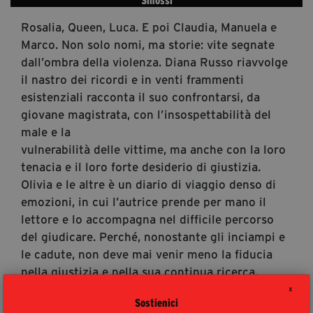
Sinossi
segreteria@tramefestival.it
Rosalia, Queen, Luca. E poi Claudia, Manuela e
info@tramefestival.it
Marco. Non solo nomi, ma storie: vite segnate
+39 346 954 4078
dall’ombra della violenza. Diana Russo riavvolge
il nastro dei ricordi e in venti frammenti
esistenziali racconta il suo confrontarsi, da
giovane magistrata, con l’insospettabilità del
male e la
vulnerabilità delle vittime, ma anche con la loro
tenacia e il loro forte desiderio di giustizia.
Olivia e le altre è un diario di viaggio denso di
emozioni, in cui l’autrice prende per mano il
lettore e lo accompagna nel difficile percorso
del giudicare. Perché, nonostante gli inciampi e
le cadute, non deve mai venir meno la fiducia
nella giustizia e nella sua continua ricerca.
X
Autori
Sostienici