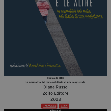
Diventa Partner
Dona
Fondazione Trame
Chi Siamo
Civico Trame
#Trameascuola
Visioni Civiche
Mostra 3D - Visioni Civiche
Il Diritto di Essere
Olivia e le altre
La normalità del male nel diario di una magistrata
Archivio Storico
Diana Russo
Zolfo Editore
2023
Contatti
Trame.13
Libri