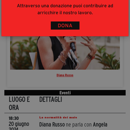
Attraverso una donazione puoi contribuire ad
arricchire il nostro lavoro.
DONA
Diana Russo
Eventi
LUOGO E
DETTAGLI
ORA
La normalità del male
18:30
20 giugno
Diana Russo
ne parla con
Angela
2024