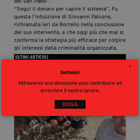
dei vari Paesi”.
“Segui il denaro per capire il sistema”. Fu
questa l’intuizione di Giovanni Falcone,
richiamata ieri da Borrello nella conclusione
del suo intervento, e che oggi più che mai si
conferma la strategia più efficace per colpire
gli interessi della criminalità organizzata.
ULTIMI ARTICOLI
X
Sostienici
Attraverso una donazione puoi contribuire ad
arricchire il nostro lavoro.
DONA