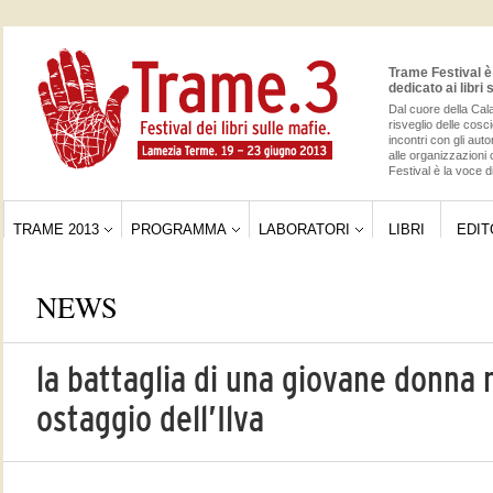
Trame Festival è 
dedicato ai libri 
Dal cuore della Cala
risveglio delle cos
incontri con gli auto
alle organizzazioni 
Festival è la voce di
TRAME 2013
PROGRAMMA
LABORATORI
LIBRI
EDIT
NEWS
la battaglia di una giovane donna n
ostaggio dell’Ilva