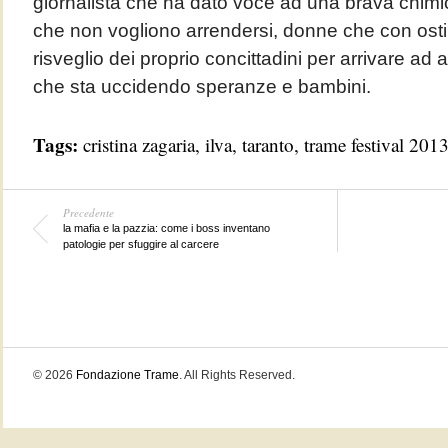
giornalista che ha dato voce ad una brava chim
che non vogliono arrendersi, donne che con ost
risveglio dei proprio concittadini per arrivare ad
che sta uccidendo speranze e bambini.
Tags:
cristina zagaria
,
ilva
,
taranto
,
trame festival 201
Precedente
la mafia e la pazzia: come i boss inventano
patologie per sfuggire al carcere
© 2026
Fondazione Trame
. All Rights Reserved.