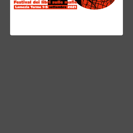
Venduta – Così uccidono la Calabria – Viaggio
di un giovane reporter sui luoghi dei veleni”
e, nel 2013, “Il Sistema Reggio”, libro-inchiesta
sugli intrecci affaristici e mafiosi nella città
dello Stretto. Nel 2014 è stato nominato
consulente esterno della Commissione
Parlamentare Antimafia.
È stato ospite a Trame6 nell´incontro
Giornalisti in territori a rischio
PHOTO GALLERY
Photo gallery