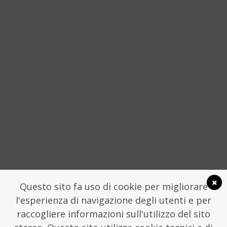
“È MIA FIGLIA CHE ME LO HA CHIESTO”
STORIE DELLA SICILIA NON
CONVENZIONALE
4 APRILE 2016
SOCIAL
Questo sito fa uso di cookie per migliorare
l'esperienza di navigazione degli utenti e per
raccogliere informazioni sull'utilizzo del sito
LA FONDAZIONE TRAME