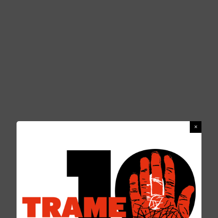
CLAUDIO CORDOVA
REDAZIONE
1 GIUGNO 2016
PERSONAGGI
0 COMMENTS
Claudio Cordova
è laureato in Lettere
Moderne, giornalista, vive a Reggio Calabria.
Ha lavorato per diverse testate locali,
occupandosi di giornalismo investigativo,
nonché cronaca nera e giudiziaria. Dall’aprile
2012 è direttore del giornale online Il
Dispaccio. Collabora inoltre con Il Quotidiano
della Calabria.
Nel 2010 ha pubblicato il libro-inchiesta
sul traffico di rifiuti tossici e radioattivi “Terra