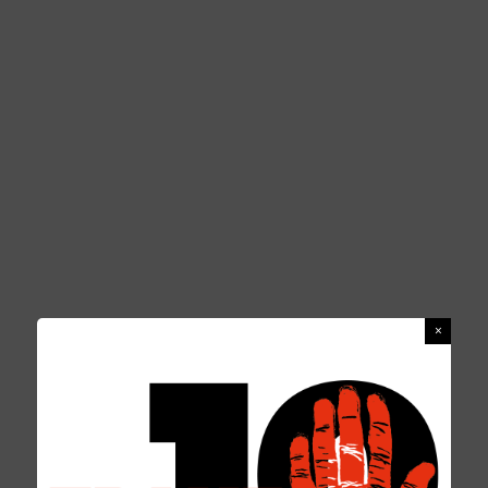
FILIPPO VELTRI
REDAZIONE
16 GIUGNO 2017
PERSONAGGI
0 COMMENTS
Filippo Veltr
i
(Cosenza, 1954), è giornalista
professionista dal 1978. Laureato in
Giurisprudenza, ha iniziato la carriera
giornalistica nel 1972 al
Giornale di Calabria
diretto da Piero Ardenti ed ha poi fondato il
quindicinale
questaCalabri
a, rimasto nelle
edicole fino al 1978. Ha lavorato all’
Unità
come
caposervizio ed inviato, all’Ansa dove è stato
responsabile della sede della Calabria fino al
31 dicembre 2012. Ha collaborato con