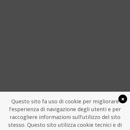
“È MIA FIGLIA CHE ME LO HA CHIESTO”
STORIE DELLA SICILIA NON
CONVENZIONALE
4 APRILE 2016
SOCIAL
Questo sito fa uso di cookie per migliorare
l'esperienza di navigazione degli utenti e per
raccogliere informazioni sull'utilizzo del sito
stesso. Questo sito utilizza cookie tecnici e di
LA FONDAZIONE TRAME
COMUNICATI STAMPA