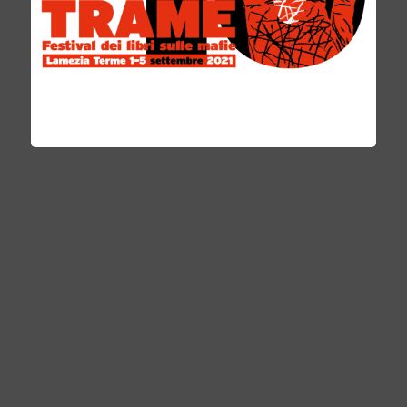
Repubblica e il Sole 24 ore. Oggi e’ editorialista
e commentatore del Quotidiano del Sud e
della rete televisiva TEN.
È autore di numerosi saggi sulle condizioni
economiche, sociali e democratiche della
Calabria:
Braccianti in Calabria
,
Lettere a San
Luca
(Premio Sila 1991),
Sequestri
,
Elezioni,
come nascono le candidature
,
Sulla Calabria e la
politica
,
Ritorno a San Luca
,
Cosenza 2011 – La
battaglia per il Comune
,
La Calabria
dolente
,
Calabresi vil razza dannata?
(con Aldo
Varano). Nel 2016 l’ultimo suo lavoro: La
Calabria dolente 2.0.
Premio Crotone per il giornalismo; Premio
Losardo a Cetraro per il suo impegno contro