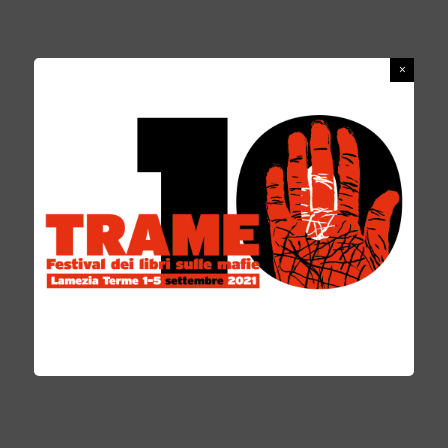
LA STANZA DEI SOSPETTI
REDAZIONE
9 GIUGNO 2017
LE PAGINE PIÙ BELLE
0 COMMENTS
«Non è con
l’inchiostro che
Piergiorgio Di Cara
scrive i suoi gialli,
ma con