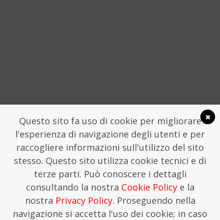
SOCIAL
Questo sito fa uso di cookie per migliorare
l'esperienza di navigazione degli utenti e per
raccogliere informazioni sull'utilizzo del sito
stesso. Questo sito utilizza cookie tecnici e di
LA FONDAZIONE TRAME
COMUNICATI STAMPA
terze parti. Può conoscere i dettagli
FONDAZIONE TRAME - SEGRETERIA CHIOSTRO
consultando la nostra
Cookie Policy
e la
SAN DOMENICO, LAMEZIA TERME
SEGRETERIA@TRAMEFESTIVAL.IT | 346 9544078.
nostra
Privacy Policy
. Proseguendo nella
THIS IS KREATIVEHOUSE
navigazione si accetta l'uso dei cookie; in caso