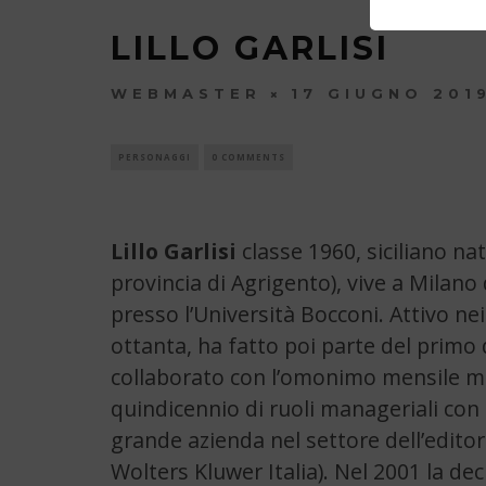
LILLO GARLISI
WEBMASTER
17 GIUGNO 201
PERSONAGGI
0 COMMENTS
Lillo Garlisi
classe 1960, siciliano na
provincia di Agrigento), vive a Milano
presso l’Università Bocconi. Attivo ne
ottanta, ha fatto poi parte del primo d
collaborato con l’omonimo mensile mi
quindicennio di ruoli manageriali con 
grande azienda nel settore dell’editori
Wolters Kluwer Italia). Nel 2001 la de