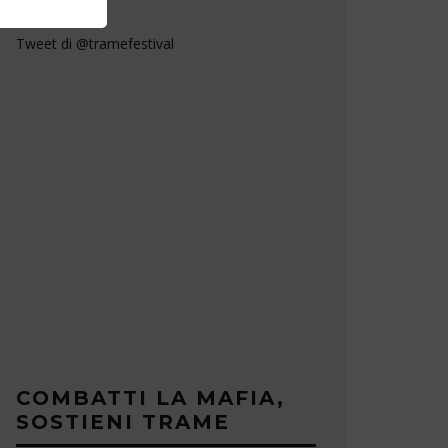
Tweet di @tramefestival
COMBATTI LA MAFIA,
SOSTIENI TRAME