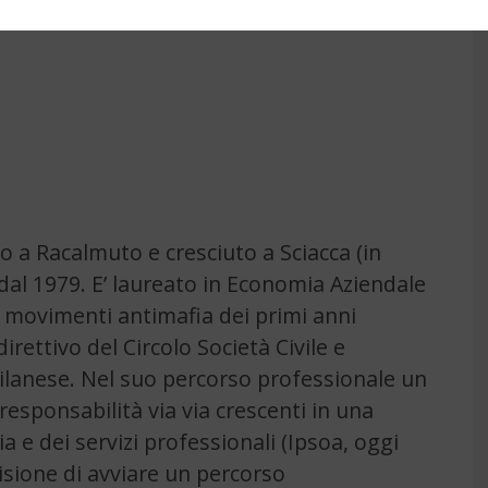
9
to a Racalmuto e cresciuto a Sciacca (in
 dal 1979. E’ laureato in Economia Aziendale
i movimenti antimafia dei primi anni
irettivo del Circolo Società Civile e
lanese. Nel suo percorso professionale un
responsabilità via via crescenti in una
a e dei servizi professionali (Ipsoa, oggi
cisione di avviare un percorso