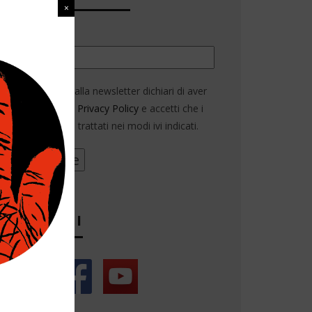
Email*
Iscrivendoti alla newsletter dichiari di aver
letto la nostra
Privacy Policy
e accetti che i
tuoi dati siano trattati nei modi ivi indicati.
SEGUICI