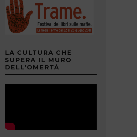
LA CULTURA CHE
SUPERA IL MURO
DELL’OMERTÀ
IA SALES
ELISABET
MASTER
13 GIUGNO 2019
WEBMASTER