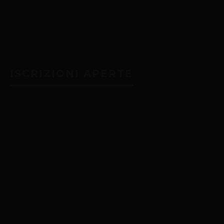
Tweet di @tramefestival
ISCRIZIONI APERTE