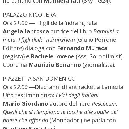
ne parlano con
Manuela Iatì
(Sky TG24).
PALAZZO NICOTERA
Ore 21.00
— I figli della ‘ndrangheta
Angela Iantosca
autrice del libro
Bambini a
metà. I figli della ‘ndrangheta
(Giulio Perrone
Editore) dialoga con
Fernando Muraca
(regista) e
Rachele Iovene
(Ass. Soroptimist).
Coordina
Maurizio Bonanno
(giornalista).
PIAZZETTA SAN DOMENICO
Ore 22.00
—Dieci anni di antiracket a Lamezia.
Una testimonianza:
I vizi degli italiani
Mario Giordano
autore del libro
Pescecani.
Quelli che si riempiono le tasche alle spalle del
paese che affonda
(Mondadori) ne parla con
Gaetano Savatteri
.