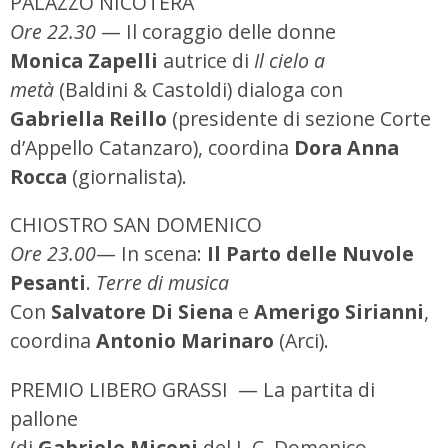
PALAZZO NICOTERA
Ore 22.30
— Il coraggio delle donne
Monica Zapelli
autrice di
Il cielo a
metà
(Baldini & Castoldi) dialoga con
Gabriella Reillo
(presidente di sezione Corte
d’Appello Catanzaro), coordina
Dora Anna
Rocca
(giornalista).
CHIOSTRO SAN DOMENICO
Ore 23.00
— In scena:
Il Parto delle Nuvole
Pesanti
.
Terre di musica
Con
Salvatore Di Siena
e
Amerigo Sirianni
,
coordina
Antonio Marinaro
(Arci).
PREMIO LIBERO GRASSI — La partita di
pallone
(di
Gabriele Miconi
del L.C. Domenico