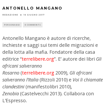
ANTONELLO MANGANO
REDAZIONE
16 GIUGNO 2017
PERSONAGGI
0 COMMENTS
Antonello Mangano è autore di ricerche,
inchieste e saggi sui temi delle migrazioni e
della lotta alla mafia. Fondatore della casa
editrice “
terrelibere.org
”. E’ autore dei libri
Gli
africani salveranno
Rosarno
(
terrelibere.org
2009),
Gli africani
salveranno l’Italia
(Rizzoli 2010) e
Voi li chiamate
clandestini
(manifestolibri 2010),
Zenobia
(Castelvecchi 2013). Collabora con
L’Espresso.