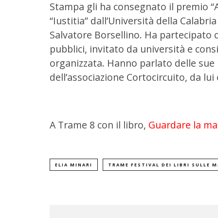
Stampa gli ha consegnato il premio “Ar
“Iustitia” dall’Università della Calabri
Salvatore Borsellino. Ha partecipato 
pubblici, invitato da università e cons
organizzata. Hanno parlato delle sue in
dell’associazione Cortocircuito, da lui
A Trame 8 con il libro,
Guardare la maf
ELIA MINARI
TRAME FESTIVAL DEI LIBRI SULLE M