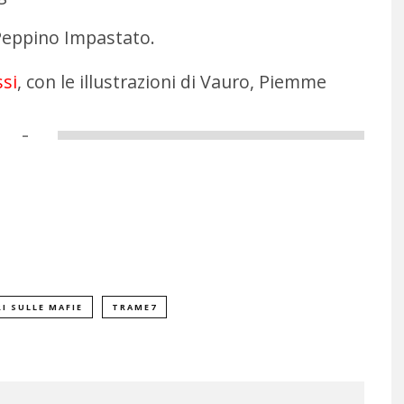
 Peppino Impastato.
ssi
, con le illustrazioni di Vauro, Piemme
–
RI SULLE MAFIE
TRAME7