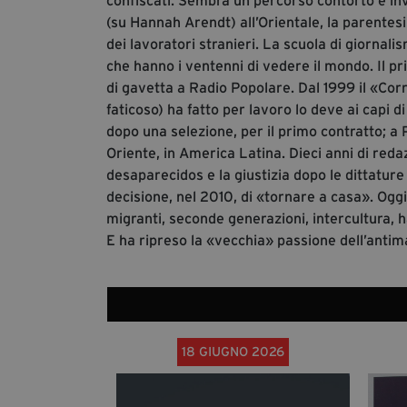
confiscati. Sembra un percorso contorto e inve
(su Hannah Arendt) all’Orientale, la parentesi 
dei lavoratori stranieri. La scuola di giornali
che hanno i ventenni di vedere il mondo. Il pr
di gavetta a Radio Popolare. Dal 1999 il «Corri
faticoso) ha fatto per lavoro lo deve ai capi di
dopo una selezione, per il primo contratto; a
Oriente, in America Latina. Dieci anni di reda
desaparecidos e la giustizia dopo le dittature 
decisione, nel 2010, di «tornare a casa». Oggi
migranti, seconde generazioni, intercultura, ha
E ha ripreso la «vecchia» passione dell’antim
18 GIUGNO 2026