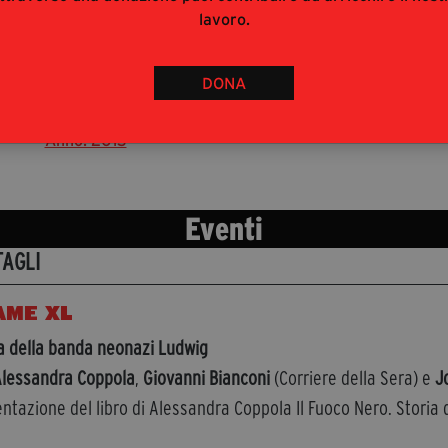
nell'Italia dei beni
lavoro.
confiscati
tore: Alessandra Coppola,
DONA
Ilaria Ramoni
Editore: Chiarelettere
Anno: 2013
Eventi
TAGLI
AME XL
a della banda neonazi Ludwig
lessandra Coppola
,
Giovanni Bianconi
(Corriere della Sera) e
J
ntazione del libro di Alessandra Coppola Il Fuoco Nero. Storia