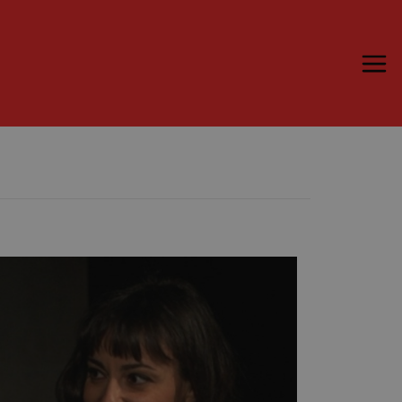
Trame.15
Programma
Ospiti
Libri
Media & Press
News & Kit
Accrediti Stampa
Cartella Stampa
Rassegna Stampa
Partecipa