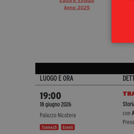
Editore: Einaudi
Anno: 2025
Au
LUOGO E ORA
DET
TR
19:00
Stori
18 giugno 2026
con
A
Palazzo Nicotera
Prese
Trame.15
Eventi