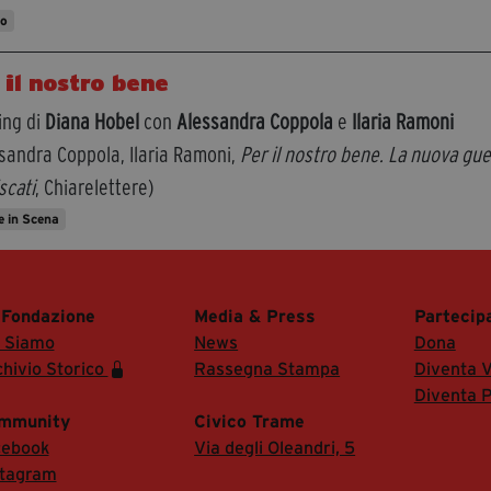
to
 il nostro bene
ing di
Diana Hobel
con
Alessandra Coppola
e
Ilaria Ramoni
sandra Coppola, Ilaria Ramoni,
Per il nostro bene. La nuova guerr
scati
, Chiarelettere)
 in Scena
 Fondazione
Media & Press
Partecip
i Siamo
News
Dona
hivio Storico
Rassegna Stampa
Diventa V
Diventa P
mmunity
Civico Trame
cebook
Via degli Oleandri, 5
stagram