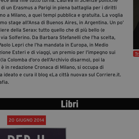
ce alla fine tutto torna. Laurea in Scienze politiche
di un Erasmus a Parigi in piena battaglia per i diritti
smo a Milano, a quei tempi pubblica e gratuita. La voglia
imo stage all’Ansa di Buenos Aires, in Argentina. Un po’
ere della Sera»: tutto quello che di più bello (e
 via Solferino. Da Barbara Stefanelli che l’ha scelta,
 Paolo Lepri che l’ha mandata in Europa, in Medio
zione Esteri e di viaggi, un premio per l’impegno sui
T
(la Colomba d’oro dell’Archivio disarmo), poi la
 è in redazione Cronaca di Milano, si occupa di
 ideato e cura il blog «La città nuova» sul Corriere.it.
afia.
Libri
20 GIUGNO 2014