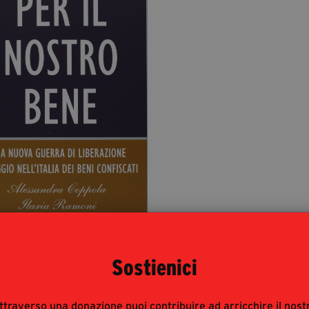
Per il nostro bene
Sostienici
La nuova guerra di
liberazione. Viaggio
ttraverso una donazione puoi contribuire ad arricchire il nost