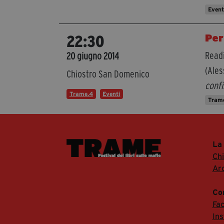
Even
Per
22:30
Read
20 giugno 2014
(Ales
Chiostro San Domenico
confi
Trame.4
Eventi
Trame
La
Ch
Arc
Co
Fa
In