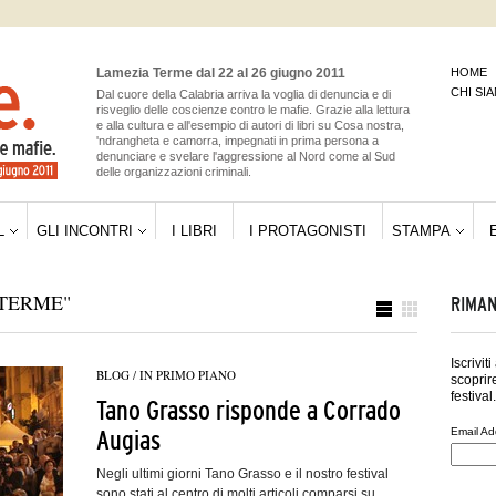
Lamezia Terme dal 22 al 26 giugno 2011
HOME
CHI SI
Dal cuore della Calabria arriva la voglia di denuncia e di
risveglio delle coscienze contro le mafie. Grazie alla lettura
e alla cultura e all'esempio di autori di libri su Cosa nostra,
'ndrangheta e camorra, impegnati in prima persona a
denunciare e svelare l'aggressione al Nord come al Sud
delle organizzazioni criminali.
L
GLI INCONTRI
I LIBRI
I PROTAGONISTI
STAMPA
TERME"
RIMAN
Iscrivit
BLOG
/
IN PRIMO PIANO
scoprire
festival.
Tano Grasso risponde a Corrado
Augias
Email Ad
Negli ultimi giorni Tano Grasso e il nostro festival
sono stati al centro di molti articoli comparsi su