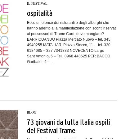
IL FESTIVAL
ospitalità
Ecco un elenco dei ristoranti e degli alberghi che
hanno aderito alla manifestazione con sconti riservati
ai possessori di Trame.Card. dove mangiare?
BARRIQUANDO Piazza Mercato Nuovo – tel. 345
4940255 MATA HARI Piazza Stocco, 11 – tel. 320
6184685 – 327 7341833 NOVECENTO Largo
Sant’Antonio, 5 – Tel. 0968 448625 PER BACCO
Garibaldi, 4 –...
BLOG
73 giovani da tutta Italia ospiti
del Festival Trame