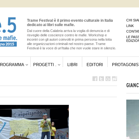
Trame Festival è il primo evento culturale in Italia
CHI SI
dedicato ai libri sulle mafie.
LINK
Dal cuore della Calabria arriva la voglia di denuncia e di
CONTAT
risveglio delle coscienze contro le mafie. Workshop e
LE PAS
incontri con gli autori coinvolti in prima persona nella lotta
EDIZIO
alle organizzazioni criminali nel nostro paese. Trame
Festival è la voce di un'Italia che non vuole stare in silenzio.
PROGRAMMA
PROGETTI .
LIBRI
EDITORI
PROTAGONIS
GIANC