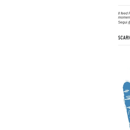
Il feed
moment
Segui
@
SCARI