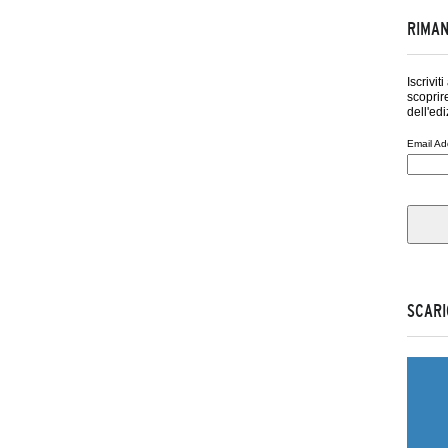
RIMAN
Iscrivit
scoprire
dell'edi
Email Ad
SCARI