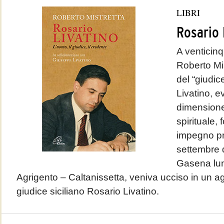
LIBRI
Rosario 
A venticinq
Roberto Mis
del “giudic
Livatino, 
dimension
spirituale,
impegno pro
settembre d
Gasena lu
Agrigento – Caltanissetta, veniva ucciso in un a
giudice siciliano Rosario Livatino.