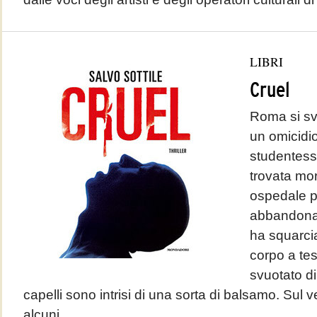
LIBRI
Cruel
Roma si sve
un omicidio
studentessa
trovata mo
ospedale ps
abbandonat
ha squarcia
corpo a tes
svuotato di 
capelli sono intrisi di una sorta di balsamo. Sul v
alcuni...