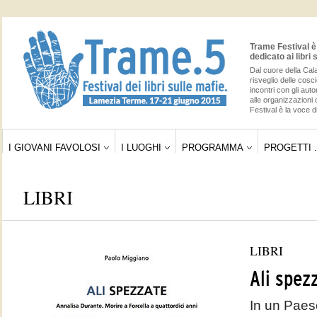
Trame Festival è 
dedicato ai libri 
Dal cuore della Cala
risveglio delle cos
incontri con gli auto
alle organizzazioni 
Festival è la voce di
I GIOVANI FAVOLOSI
I LUOGHI
PROGRAMMA
PROGETTI .
LIBRI
LIBRI
Ali spez
In un Paes