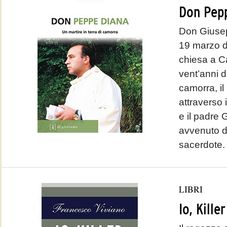
Don Pep
Don Giusep
19 marzo d
chiesa a Ca
vent’anni d
camorra, il
attraverso 
e il padre
avvenuto d
sacerdote.
LIBRI
Io, Kill