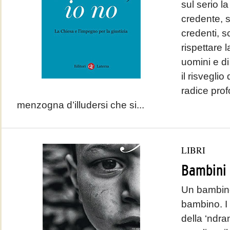
sul serio l
credente, s
credenti, s
rispettare 
uomini e d
il risveglio 
radice prof
menzogna d’illudersi che si...
LIBRI
Bambini
Un bambino
bambino. I f
della ‘ndra