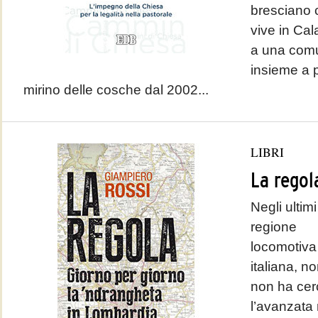
bresciano c
vive in Cal
a una comu
insieme a p
mirino delle cosche dal 2002...
LIBRI
La regol
Negli ultim
regione
locomotiva 
italiana, no
non ha cer
l’avanzata 