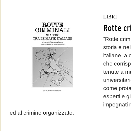
LIBRI
Rotte cr
“Rotte crim
storia e nel
italiane, a
che corris
tenute a m
universitar
come protag
esperti e gi
impegnati n
ed al crimine organizzato.