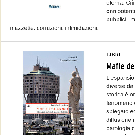
eterna. Cri
onnipotenti
pubblici, i
mazzette, corruzioni, intimidazioni.
LIBRI
Mafie de
L’espansion
diverse da 
storica è or
fenomeno è
spiegato e
diffusione
patologia 