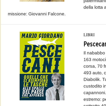
palermitano
della lotta
missione: Giovanni Falcone.
LIBRI
Pesceca
Il nababbo
163 motocic
corsa, 70 f
493 auto, 
Diabolik. 
custodito i
capannoni.
estremo: pe
sottratto 40