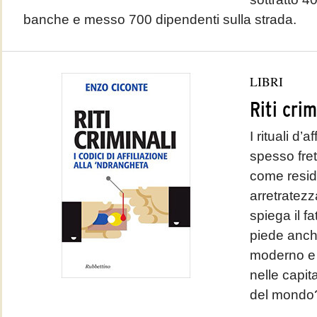
banche e messo 700 dipendenti sulla strada.
LIBRI
Riti crim
I rituali d’
spesso fre
come residu
arretratezz
spiega il f
piede anch
moderno e a
nelle capita
del mondo