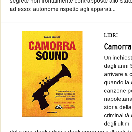
segrete non frontalmente contrapposte allo Stat
ad esso: autonome rispetto agli apparati...
LIBRI
Camorra
Un’inchiest
dagli anni 
arrivare a 
quando la 
canzone p
napoletana
storia dell
criminalit
degli ultimi
dalle voci degli artisti e degli operatori culturali di