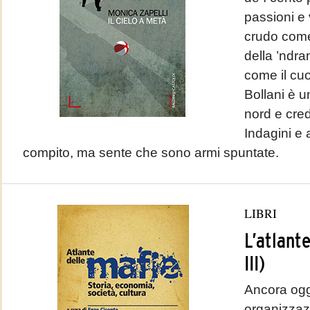
passioni e 
crudo come
della ’ndr
come il cuo
Bollani è u
nord e cred
Indagini e 
compito, ma sente che sono armi spuntate.
LIBRI
L’atlante
III)
Ancora ogg
organizzazi