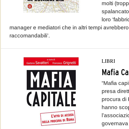
molti (trop
spalancato 
loro ‘fabbri
manager e mediatori che in altri tempi avrebbero 
raccomandabili’.
LIBRI
Mafia Ca
“Mafia capit
presa dirett
procura di
hanno scop
l’associaz
governava gl