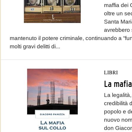
maffia dei C
oltre un se
Santa Maria
avrebbero
mantenuto il potere criminale, continuando a “fu
molti gravi delitti di...
LIBRI
La mafia
La legalità
credibilità 
popolo e de
nuovo nome
don Giacom