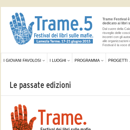
Trame Festival è 
dedicato ai libri 
Dal cuore della Cala
risveglio delle cos
incontri con gli auto
alle organizzazioni 
Festival è la voce di
I GIOVANI FAVOLOSI
I LUOGHI
PROGRAMMA
PROGETTI .
Le passate edizioni