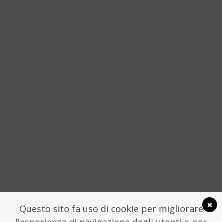
“È MIA FIGLIA CHE ME LO HA CHIESTO”
STORIE DELLA SICILIA NON
CONVENZIONALE
4 APRILE 2016
SOCIAL
Questo sito fa uso di cookie per migliorare