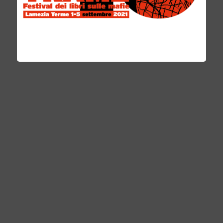
Professionale) a Monaco di Baviera. Dal 1982 è
giornalista, autore, regista e produttore per la
Radiotelevisione pubblica tedesca (ARD), per
ARTE, RAI e altre radiotelevisioni europee. Dal
2002 fino ad oggi è docente e poi professore
nella Facoltà di Lettere e Filosofia
dell’Università Heinrich Heine di Düsseldorf.
A Trame 7.
–