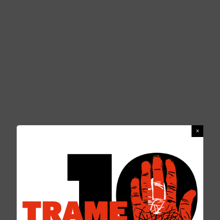
BERNHARD PFLETSCHINGER
REDAZIONE
12 GIUGNO 2017
PERSONAGGI
0 COMMENTS
Bernhard Pfletschinger
, nato il 18 agosto
1946, ha seguito studi di filosofia e storia
contemporanea a Monaco di Baviera, Roma e
Urbino, dove si è laureato nel 1980. Dal 1973,
incaricato dal Consolato generale italiano a
Monaco di Baviera, è stato insegnante di
tedesco per lavoratori italiani e le loro
famiglie; dal 1974 fino al 1980 direttore
dell’ENAIP (Ente Nazionale ACLI Istruzione