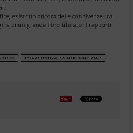
ri.
ice, esistono ancora delle connivenze tra
na di un grande libro titolato “I rapporti
 DICKIE
TTRAME FESTIVAL DEI LIBRI SULLE MAFIE