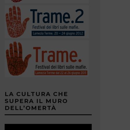
LA CULTURA CHE
SUPERA IL MURO
DELL’OMERTÀ
N DICKIE
BANDITI E
SAN DOME
ZIONE
1 GIUGNO 2016