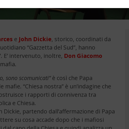
arces
e
John Dickie
, storico, coordinati da
 quotidiano “Gazzetta del Sud”, hanno
. E’ intervenuto, inoltre,
Don Giacomo
 mafia.
o, sono scomunicati”
è così che Papa
le mafie. “Chiesa nostra” è un’indagine che
ostruisce i rapporti di connivenza tra
olica e Chiesa.
 Dickie, partendo dall’affermazione di Papa
lettere su cosa accade dopo che i mafiosi
dal capo della Chiesa e quindi analizza un