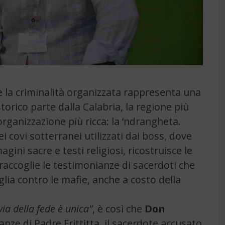
e la criminalità organizzata rappresenta una
torico parte dalla Calabria, la regione più
’organizzazione più ricca: la ‘ndrangheta.
i covi sotterranei utilizzati dai boss, dove
ini sacre e testi religiosi, ricostruisce le
 raccoglie le testimonianze di sacerdoti che
a contro le mafie, anche a costo della
via della fede è unica”
, è così che
Don
ze di Padre Frittitta, il sacerdote accusato