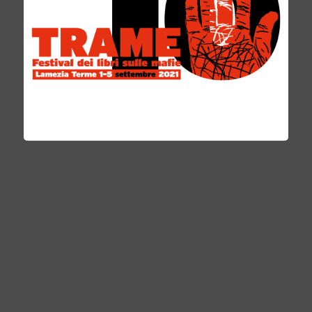
comportamento, ogni scelta politica, ogni
fatto può influire sul livello di legalità. La lotta
alle mafie è allora una lotta di natura
culturale.
C’è bisogno dunque di un grande progetto
culturale che affronti il problema alla radice,
partendo dall’
informazione e
dalla
formazione
delle persone
. L’
informazione
: per cambiare
bisogna conoscere, studiare, aggiornarsi, non
dare mai nulla per scontato. Sentirsi sempre
un po’ analfabeti, bisognosi di sapere. Ci sono
giornalisti e operatori dell’informazione che
sono esempi di serietà, scrupolo, attendibilità,
ma è anche vero che per certa stampa e
televisione la Calabria sembra esistere solo in