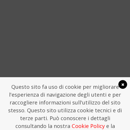
4 APRILE 2016
SOCIAL
Questo sito fa uso di cookie per migliorare
l'esperienza di navigazione degli utenti e per
raccogliere informazioni sull'utilizzo del sito
stesso. Questo sito utilizza cookie tecnici e di
LA FONDAZIONE TRAME
COMUNICATI STAMPA
terze parti. Può conoscere i dettagli
FONDAZIONE TRAME - SEGRETERIA CHIOSTRO
consultando la nostra
Cookie Policy
e la
SAN DOMENICO, LAMEZIA TERME