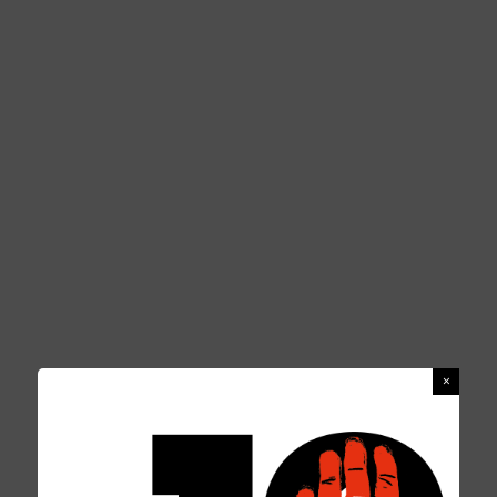
poggio dei mafiosi denaro, voti, progressi di
carrie­ra, potere.
Il nuovo nome delle mafie
oggi è “corruzione”. Stando
così le cose la repressione
non basta per affermare la
legalità.
CLICK TO TWEET
La legalità è il frutto del modo di pensare e
delle scel­te concrete di ognuno di noi e della
società nel suo insieme. Ogni nostro