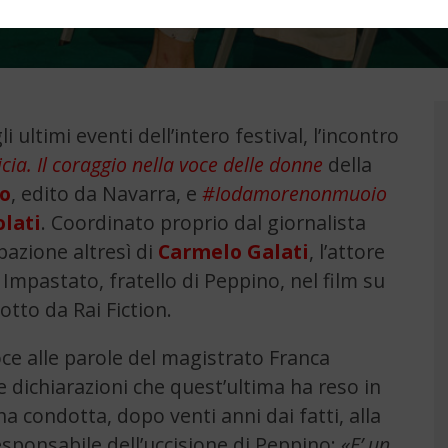
 ultimi eventi dell’intero festival, l’incontro
icia. Il coraggio nella voce delle donne
della
no
, edito da Navarra, e
#Iodamorenonmuoio
lati
. Coordinato proprio dal giornalista
pazione altresì di
Carmelo Galati
, l’attore
 Impastato, fratello di Peppino, nel film su
tto da Rai Fiction.
oce alle parole del magistrato Franca
 dichiarazioni che quest’ultima ha reso in
’ha condotta, dopo venti anni dai fatti, alla
ponsabile dell’uccisione di Peppino:
«E’ un