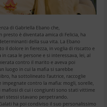
ienza di Gabriella Ebano che,
en presto è diventata amica di Felicia, ha
 determinanti della sua vita. La Ebano
l dolore in fierezza, in voglia di riscatto e
n casa le persone e si interessava, lei, al
hierata contro il marito e aveva poi
n luogo in cui la mafia si sarebbe
ibro, ha sottolineato l’autrice, raccoglie
 impegnate contro la mafia: mogli, sorelle,
afiosi di cui i congiunti sono stati vittime
iari stessi stavano perpetrando.
Galati ha poi condiviso il suo personalissimo