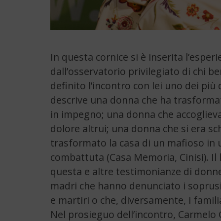
In questa cornice si è inserita l’esper
dall’osservatorio privilegiato di chi b
definito l’incontro con lei uno dei più
descrive una donna che ha trasformato i
in impegno; una donna che accoglieva i
dolore altrui; una donna che si era sc
trasformato la casa di un mafioso in u
combattuta (Casa Memoria, Cinisi). Il l
questa e altre testimonianze di donne
madri che hanno denunciato i soprusi m
e martiri o che, diversamente, i famil
Nel prosieguo dell’incontro, Carmelo 