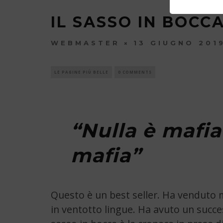
IL SASSO IN BOCC
WEBMASTER
13 GIUGNO 201
LE PAGINE PIÙ BELLE
0 COMMENTS
“Nulla è mafia
mafia”
Questo è un best seller. Ha venduto m
in ventotto lingue. Ha avuto un succes