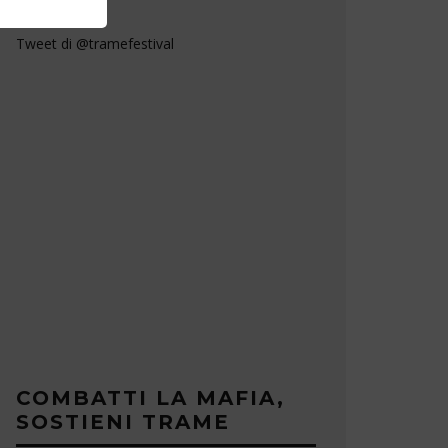
Tweet di @tramefestival
COMBATTI LA MAFIA,
SOSTIENI TRAME