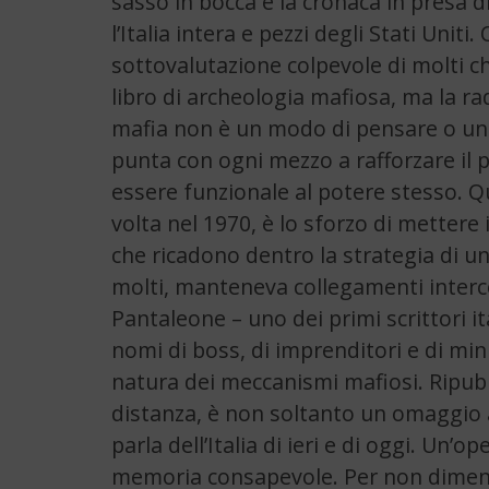
sasso in bocca è la cronaca in presa di
l’Italia intera e pezzi degli Stati Uniti
sottovalutazione colpevole di molti 
libro di archeologia mafiosa, ma la ra
mafia non è un modo di pensare o un
punta con ogni mezzo a rafforzare il p
essere funzionale al potere stesso. 
volta nel 1970, è lo sforzo di mettere
che ricadono dentro la strategia di una
molti, manteneva collegamenti interco
Pantaleone – uno dei primi scrittori it
nomi di boss, di imprenditori e di minis
natura dei meccanismi mafiosi. Ripubb
distanza, è non soltanto un omaggio a
parla dell’Italia di ieri e di oggi. Un’
memoria consapevole. Per non diment