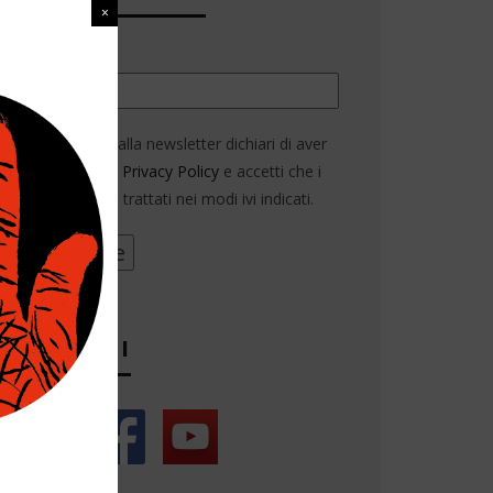
Email*
Iscrivendoti alla newsletter dichiari di aver
letto la nostra
Privacy Policy
e accetti che i
tuoi dati siano trattati nei modi ivi indicati.
SEGUICI