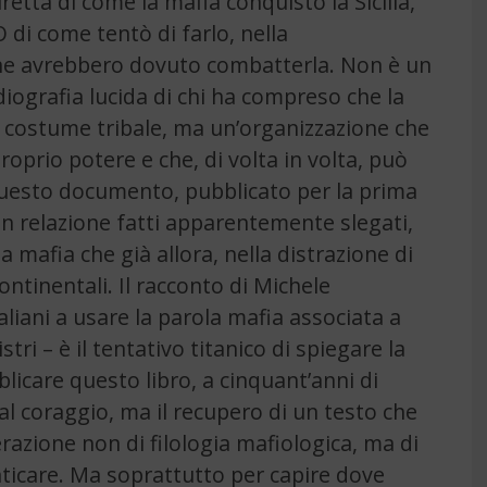
retta di come la mafia conquistò la Sicilia,
. O di come tentò di farlo, nella
che avrebbero dovuto combatterla. Non è un
diografia lucida di chi ha compreso che la
 costume tribale, ma un’organizzazione che
roprio potere e che, di volta in volta, può
Questo documento, pubblicato per la prima
 in relazione fatti apparentemente slegati,
 mafia che già allora, nella distrazione di
ntinentali. Il racconto di Michele
aliani a usare la parola mafia associata a
tri – è il tentativo titanico di spiegare la
licare questo libro, a cinquant’anni di
l coraggio, ma il recupero di un testo che
operazione non di filologia mafiologica, ma di
icare. Ma soprattutto per capire dove