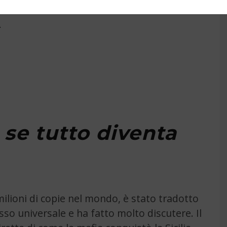
A
9
 se tutto diventa
ilioni di copie nel mondo, è stato tradotto
so universale e ha fatto molto discutere. Il