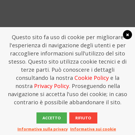
Questo sito fa uso di cookie per migliorare
l'esperienza di navigazione degli utenti e per
raccogliere informazioni sull'utilizzo del sito
stesso. Questo sito utilizza cookie tecnici e di
LA FONDAZIONE TRAME
COMUNICATI STAMPA
terze parti. Può conoscere i dettagli
FONDAZIONE TRAME - SEGRETERIA CHIOSTRO
consultando la nostra
Cookie Policy
e la
SAN DOMENICO, LAMEZIA TERME
SEGRETERIA@TRAMEFESTIVAL.IT | 346 9544078.
nostra
Privacy Policy
. Proseguendo nella
THIS IS KREATIVEHOUSE
navigazione si accetta l'uso dei cookie; in caso
contrario è possibile abbandonare il sito.
ACCETTO
RIFIUTO
Informativa sulla privacy
Informativa sui cookie