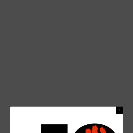
TIZIANA DI MASI
REDAZIONE
1 GIUGNO 2016
PERSONAGGI
0 COMMENTS
Tiziana Di Masi
attrice di teatro civile
(Premio cultura contro le mafie 2014, Premio
Carlo Alberto Dalla Chiesa 2014, Premio
Impegno civile per le nuove resistenze
2015),interprete di spessore di un autentico
impegno sociale sul panorama artistico
nazionale, ha lavorato e si è formata con Moni
Ovadia, Carlo Lucarelli, Daniele Biacchessi,
Oliviero Beha, Marco Baliani, Gigi Dall’Aglio
etc.