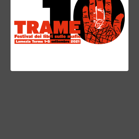
Ha affrontato nei suoi spettacoli i grandi temi
della nostra società (legalità, antimafia,
memoria storica) con modalità
drammaturgiche nuove, coinvolgendo il
pubblico e dando vita a spettacoli che
scuotono le coscienze.
Ha inoltre trasformato il cibo e la qualità del
cibo italiano e della ristorazione in un mezzo
di espressione teatrale. Dal 2008 indirizza il
proprio teatro civile alla promozione attiva di
una cultura della legalità(in collaborazione con
Daniele Biacchessi nasce A 100 passi contro le
mafie) e nel 2010, in collaborazione con
Libera(Associazioni, Nomi e numeri contro le
mafie), crea un nuovo genere, il teatro civile-