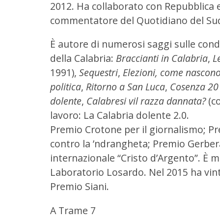
2012. Ha collaborato con Repubblica e i
commentatore del Quotidiano del Sud 
È autore di numerosi saggi sulle cond
della Calabria:
Braccianti in Calabria
,
L
1991),
Sequestri
,
Elezioni, come nascono
politica
,
Ritorno a San Luca
,
Cosenza 201
dolente
,
Calabresi vil razza dannata?
(co
lavoro: La Calabria dolente 2.0.
Premio Crotone per il giornalismo; P
contro la ’ndrangheta; Premio Gerbera
internazionale “Cristo d’Argento”. È
Laboratorio Losardo. Nel 2015 ha vinto
Premio Siani.
A Trame 7