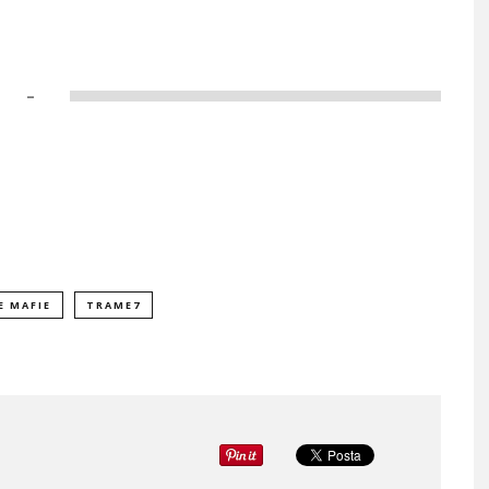
–
E MAFIE
TRAME7