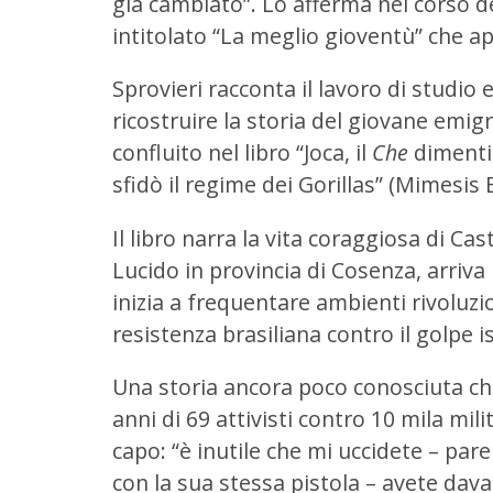
già cambiato”. Lo afferma nel corso del
intitolato “La meglio gioventù” che ap
Sprovieri racconta il lavoro di studio 
ricostruire la storia del giovane emig
confluito nel libro “Joca, il
Che
dimentic
sfidò il regime dei Gorillas” (Mimesis E
Il libro narra la vita coraggiosa di Cas
Lucido in provincia di Cosenza, arriva
inizia a frequentare ambienti rivoluzi
resistenza brasiliana contro il golpe i
Una storia ancora poco conosciuta che
anni di 69 attivisti contro 10 mila mil
capo: “è inutile che mi uccidete – par
con la sua stessa pistola – avete dav