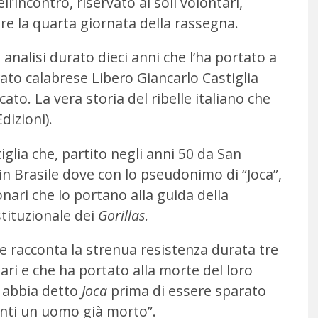
l’incontro, riservato ai soli volontari,
re la quarta giornata della rassegna.
e analisi durato dieci anni che l’ha portato a
rato calabrese Libero Giancarlo Castiglia
ato. La vera storia del ribelle italiano che
dizioni).
tiglia che, partito negli anni 50 da San
 in Brasile dove con lo pseudonimo di “Joca”,
onari che lo portano alla guida della
stituzionale dei
Gorillas
.
 racconta la strenua resistenza durata tre
itari e che ha portato alla morte del loro
e abbia detto
Joca
prima di essere sparato
anti un uomo già morto”.