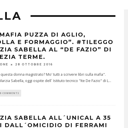
LLA
 MAFIA PUZZA DI AGLIO,
OLLA E FORMAGGIO”. #TILEGGO
ZIA SABELLA AL “DE FAZIO” DI
EZIA TERME.
IONE
28 OTTOBRE 2016
 questa donna magistrato? Mo' tutti a scrivere libri sulla mafia".
arzia Sabella, oggi ospite dell´ Istituto tecnico "Ite De Fazio" di L
...
0 COMMENTS
ZIA SABELLA ALL´UNICAL A 35
I DALL´OMICIDIO DI FERRAMI