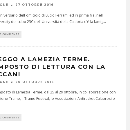
IONE
27 OTTOBRE 2016
nniversario dell´omicidio di Lucio Ferrami ed in prima fila, nell
versity del cubo 23C dell´Università della Calabria c´é la famig
...
0 COMMENTS
LEGGO A LAMEZIA TERME.
MPOSTO DI LETTURA CON LA
CCANI
IONE
20 OTTOBRE 2016
mposto di Lamezia Terme, dal 25 al 29 ottobre, in collaborazione con
ione Trame, il Trame Festival, le Associazioni Antiracket Calabresi e
0 COMMENTS