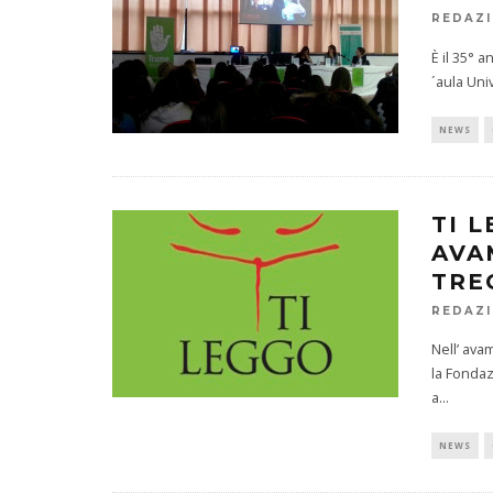
REDAZ
È il 35° a
´aula Uni
NEWS
TI 
AVA
TRE
REDAZ
Nell’ ava
la Fondaz
a
...
NEWS