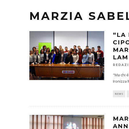
MARZIA SABE
“LA
CIP
MAR
LAM
REDAZ
"Ma chi é
Ironizza M
NEWS
MAR
ANN